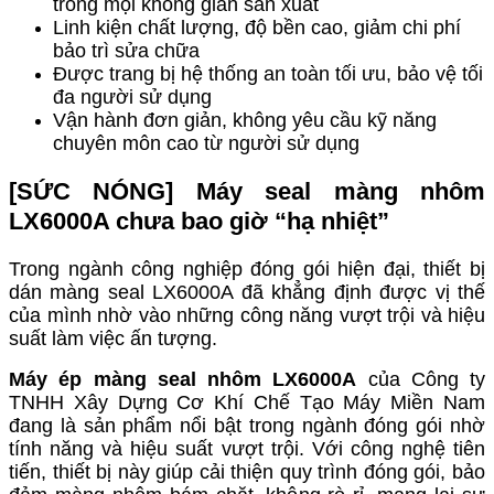
trong mọi không gian sản xuất
Linh kiện chất lượng, độ bền cao, giảm chi phí
bảo trì sửa chữa
Được trang bị hệ thống an toàn tối ưu, bảo vệ tối
đa người sử dụng
Vận hành đơn giản, không yêu cầu kỹ năng
chuyên môn cao từ người sử dụng
[SỨC NÓNG] Máy seal màng nhôm
LX6000A chưa bao giờ “hạ nhiệt”
Trong ngành công nghiệp đóng gói hiện đại, thiết bị
dán màng seal LX6000A đã khẳng định được vị thế
của mình nhờ vào những công năng vượt trội và hiệu
suất làm việc ấn tượng.
Máy ép
màng
seal
nhôm LX6000A
của Công ty
TNHH Xây Dựng Cơ Khí Chế Tạo Máy Miền Nam
đang là sản phẩm nổi bật trong ngành đóng gói nhờ
tính năng và hiệu suất vượt trội. Với công nghệ tiên
tiến, thiết bị này giúp cải thiện quy trình đóng gói, bảo