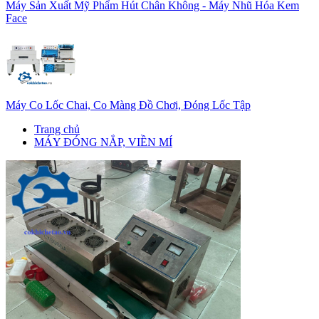
Máy Sản Xuất Mỹ Phẩm Hút Chân Không - Máy Nhũ Hóa Kem
Face
Máy Co Lốc Chai, Co Màng Đồ Chơi, Đóng Lốc Tập
Trang chủ
MÁY ĐÓNG NẮP, VIỀN MÍ