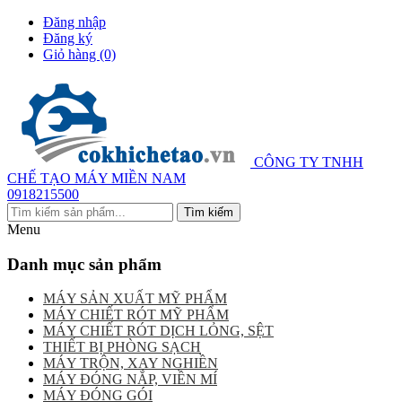
Đăng nhập
Đăng ký
Giỏ hàng
(0)
CÔNG TY TNHH
CHẾ TẠO MÁY MIỀN NAM
0918215500
Menu
Danh mục sản phẩm
MÁY SẢN XUẤT MỸ PHẨM
MÁY CHIẾT RÓT MỸ PHẨM
MÁY CHIẾT RÓT DỊCH LỎNG, SỆT
THIẾT BỊ PHÒNG SẠCH
MÁY TRỘN, XAY NGHIỀN
MÁY ĐÓNG NẮP, VIỀN MÍ
MÁY ĐÓNG GÓI