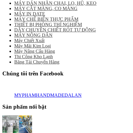
MÁY DÁN NHÃN CHAI, LỌ, HŨ, KEO
MÁY CẮT MÀNG, CO MÀNG
MÁY IN DATE
MÁY CHẾ BIẾN THỰC PHẨM
THIẾT BỊ PHÒNG THÍ NGHIỆM
DÂY CHUYỀN CHIẾT RÓT TỰ ĐỘNG
MÁY NÔNG DÂN
Máy Chiết Xuất
Máy Mài Kim Loại
Máy Nâng Cẩu Hàng
Thi Công Kho Lạnh
Băng Tải Chuyển Hàng
Chúng tôi trên Facebook
MYPHAMHANDMADEDALAN
Sản phẩm nổi bật