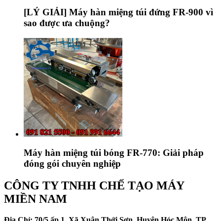
[LÝ GIẢI] Máy hàn miệng túi đứng FR-900 vì
sao được ưa chuộng?
Máy hàn miệng túi bóng FR-770: Giải pháp
đóng gói chuyên nghiệp
CÔNG TY TNHH CHẾ TẠO MÁY
MIỀN NAM
Địa Chỉ: 70/5 ấp 1, Xã Xuân Thới Sơn, Huyện Hóc Môn, TP