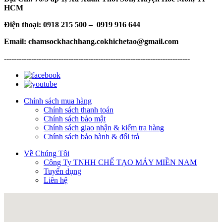
HCM
Điện thoại: 0918 215 500 – 0919 916 644
Email: chamsockhachhang.cokhichetao@gmail.com
---------------------------------------------------------------------------
Chính sách mua hàng
Chính sách thanh toán
Chính sách bảo mật
Chính sách giao nhận & kiểm tra hàng
Chính sách bảo hành & đổi trả
Về Chúng Tôi
Công Ty TNHH CHẾ TẠO MÁY MIỀN NAM
Tuyển dụng
Liên hệ