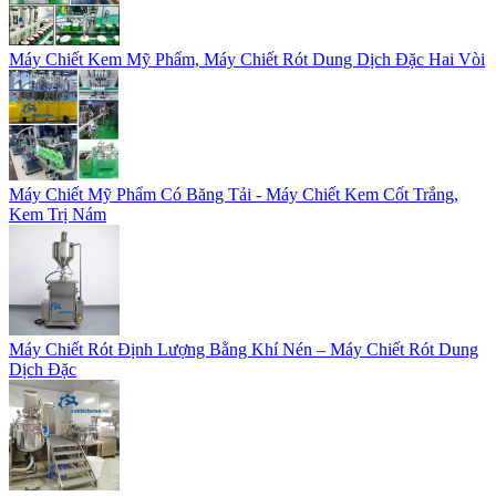
Máy Chiết Kem Mỹ Phẩm, Máy Chiết Rót Dung Dịch Đặc Hai Vòi
Máy Chiết Mỹ Phẩm Có Băng Tải - Máy Chiết Kem Cốt Trắng,
Kem Trị Nám
Máy Chiết Rót Định Lượng Bằng Khí Nén – Máy Chiết Rót Dung
Dịch Đặc