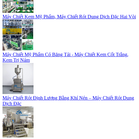
Máy Chiết Kem Mỹ Phẩm, Máy Chiết Rót Dung Dịch Đặc Hai Vòi
Máy Chiết Mỹ Phẩm Có Băng Tải - Máy Chiết Kem Cốt Trắng,
Kem Trị Nám
Máy Chiết Rót Định Lượng Bằng Khí Nén – Máy Chiết Rót Dung
Dịch Đặc