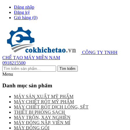
Đăng nhập
Đăng ký
Giỏ hàng
(0)
CÔNG TY TNHH
CHẾ TẠO MÁY MIỀN NAM
0918215500
Menu
Danh mục sản phẩm
MÁY SẢN XUẤT MỸ PHẨM
MÁY CHIẾT RÓT MỸ PHẨM
MÁY CHIẾT RÓT DỊCH LỎNG, SỆT
THIẾT BỊ PHÒNG SẠCH
MÁY TRỘN, XAY NGHIỀN
MÁY ĐÓNG NẮP, VIỀN MÍ
MÁY ĐÓNG GÓI