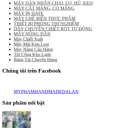
MÁY DÁN NHÃN CHAI, LỌ, HŨ, KEO
MÁY CẮT MÀNG, CO MÀNG
MÁY IN DATE
MÁY CHẾ BIẾN THỰC PHẨM
THIẾT BỊ PHÒNG THÍ NGHIỆM
DÂY CHUYỀN CHIẾT RÓT TỰ ĐỘNG
MÁY NÔNG DÂN
Máy Chiết Xuất
Máy Mài Kim Loại
Máy Nâng Cẩu Hàng
Thi Công Kho Lạnh
Băng Tải Chuyển Hàng
Chúng tôi trên Facebook
MYPHAMHANDMADEDALAN
Sản phẩm nổi bật