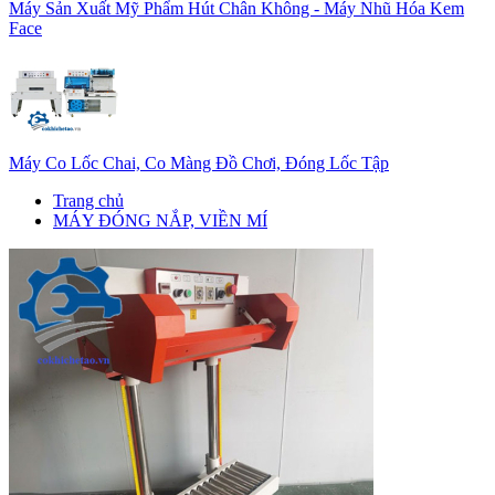
Máy Sản Xuất Mỹ Phẩm Hút Chân Không - Máy Nhũ Hóa Kem
Face
Máy Co Lốc Chai, Co Màng Đồ Chơi, Đóng Lốc Tập
Trang chủ
MÁY ĐÓNG NẮP, VIỀN MÍ