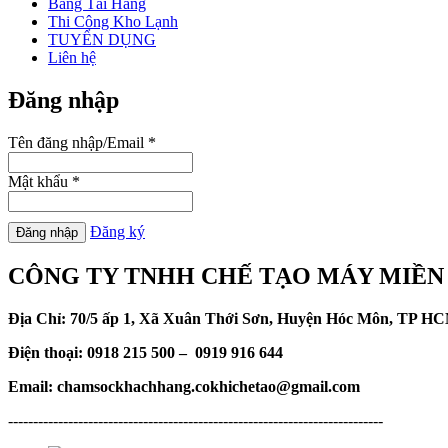
Băng Tải Hàng
Thi Công Kho Lạnh
TUYỂN DỤNG
Liên hệ
Đăng nhập
Tên đăng nhập/Email
*
Mật khẩu
*
Đăng ký
CÔNG TY TNHH CHẾ TẠO MÁY MIỀN
Địa Chỉ: 70/5 ấp 1, Xã Xuân Thới Sơn, Huyện Hóc Môn, TP H
Điện thoại: 0918 215 500 – 0919 916 644
Email: chamsockhachhang.cokhichetao@gmail.com
---------------------------------------------------------------------------