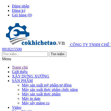
Đăng nhập
Đăng ký
Giỏ hàng
(0)
CÔNG TY TNHH CHẾ
0918215500
Menu
Trang chủ
Giới thiệu
XÂY DỰNG XƯỞNG
SẢN PHẨM
Máy sản xuất mỹ phẩm tự động
Máy sản xuất thực phẩm chức năng
Máy sản xuất thực phẩm
Máy in date
Máy sấy màng co
Video