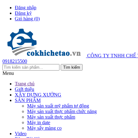
Đăng nhập
Đăng ký
Giỏ hàng
(0)
CÔNG TY TNHH CHẾ
0918215500
Menu
Trang chủ
Giới thiệu
XÂY DỰNG XƯỞNG
SẢN PHẨM
Máy sản xuất mỹ phẩm tự động
Máy sản xuất thực phẩm chức năng
Máy sản xuất thực phẩm
Máy in date
Máy sấy màng co
Video