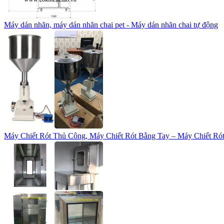
Máy dán nhãn, máy dán nhãn chai pet - Máy dán nhãn chai tự động
Máy Chiết Rót Thủ Công, Máy Chiết Rót Bằng Tay – Máy Chiết Rót