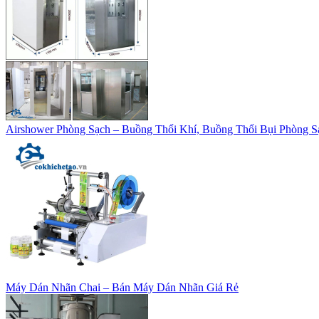
Airshower Phòng Sạch – Buồng Thổi Khí, Buồng Thổi Bụi Phòng S
Máy Dán Nhãn Chai – Bán Máy Dán Nhãn Giá Rẻ