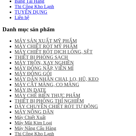
Băng Tải Hàng
Thi Công Kho Lạnh
TUYỂN DỤNG
Liên hệ
Danh mục sản phẩm
MÁY SẢN XUẤT MỸ PHẨM
MÁY CHIẾT RÓT MỸ PHẨM
MÁY CHIẾT RÓT DỊCH LỎNG, SỆT
THIẾT BỊ PHÒNG SẠCH
MÁY TRỘN, XAY NGHIỀN
MÁY ĐÓNG NẮP, VIỀN MÍ
MÁY ĐÓNG GÓI
MÁY DÁN NHÃN CHAI, LỌ, HŨ, KEO
MÁY CẮT MÀNG, CO MÀNG
MÁY IN DATE
MÁY CHẾ BIẾN THỰC PHẨM
THIẾT BỊ PHÒNG THÍ NGHIỆM
DÂY CHUYỀN CHIẾT RÓT TỰ ĐỘNG
MÁY NÔNG DÂN
Máy Chiết Xuất
Máy Mài Kim Loại
Máy Nâng Cẩu Hàng
Thi Công Kho Lạnh