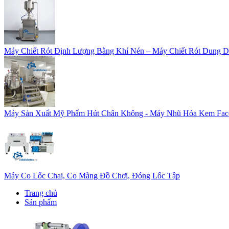
Máy Chiết Rót Định Lượng Bằng Khí Nén – Máy Chiết Rót Dung D
Máy Sản Xuất Mỹ Phẩm Hút Chân Không - Máy Nhũ Hóa Kem Fac
Máy Co Lốc Chai, Co Màng Đồ Chơi, Đóng Lốc Tập
Trang chủ
Sản phẩm