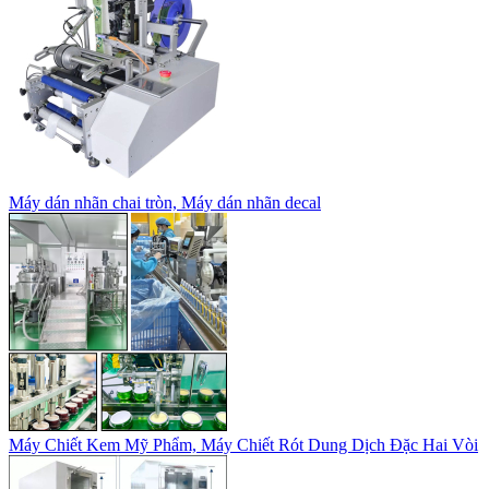
Máy dán nhãn chai tròn, Máy dán nhãn decal
Máy Chiết Kem Mỹ Phẩm, Máy Chiết Rót Dung Dịch Đặc Hai Vòi