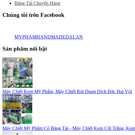
Băng Tải Chuyển Hàng
Chúng tôi trên Facebook
MYPHAMHANDMADEDALAN
Sản phẩm nổi bật
Máy Chiết Kem Mỹ Phẩm, Máy Chiết Rót Dung Dịch Đặc Hai Vòi
Máy Chiết Mỹ Phẩm Có Băng Tải - Máy Chiết Kem Cốt Trắng, Kem