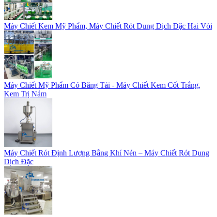
Máy Chiết Kem Mỹ Phẩm, Máy Chiết Rót Dung Dịch Đặc Hai Vòi
Máy Chiết Mỹ Phẩm Có Băng Tải - Máy Chiết Kem Cốt Trắng,
Kem Trị Nám
Máy Chiết Rót Định Lượng Bằng Khí Nén – Máy Chiết Rót Dung
Dịch Đặc