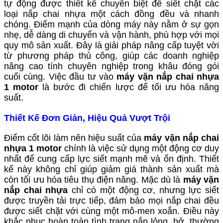
tự động được thiết kế chuyên biệt để siết chặt các
loại nắp chai nhựa một cách đồng đều và nhanh
chóng. Điểm mạnh của dòng máy này nằm ở sự gọn
nhẹ, dễ dàng di chuyển và vận hành, phù hợp với mọi
quy mô sản xuất. Đây là giải pháp nâng cấp tuyệt vời
từ phương pháp thủ công, giúp các doanh nghiệp
nâng cao tính chuyên nghiệp trong khâu đóng gói
cuối cùng. Việc đầu tư vào
máy vặn nắp chai nhựa
1 motor
là bước đi chiến lược để tối ưu hóa năng
suất.
Thiết Kế Đơn Giản, Hiệu Quả Vượt Trội
Điểm cốt lõi làm nên hiệu suất của
máy vặn nắp chai
nhựa 1 motor
chính là việc sử dụng một động cơ duy
nhất để cung cấp lực siết mạnh mẽ và ổn định. Thiết
kế này không chỉ giúp giảm giá thành sản xuất mà
còn tối ưu hóa tiêu thụ điện năng. Mặc dù là
máy vặn
nắp chai nhựa
chỉ có một động cơ, nhưng lực siết
được truyền tải trực tiếp, đảm bảo mọi nắp chai đều
được siết chặt với cùng một mô-men xoắn. Điều này
khắc phục hoàn toàn tình trạng nắp lỏng, hở, thường