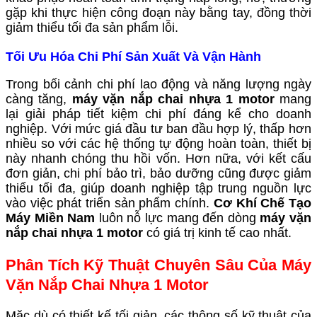
gặp khi thực hiện công đoạn này bằng tay, đồng thời
giảm thiểu tối đa sản phẩm lỗi.
Tối Ưu Hóa Chi Phí Sản Xuất Và Vận Hành
Trong bối cảnh chi phí lao động và năng lượng ngày
càng tăng,
máy vặn nắp chai nhựa 1 motor
mang
lại giải pháp tiết kiệm chi phí đáng kể cho doanh
nghiệp. Với mức giá đầu tư ban đầu hợp lý, thấp hơn
nhiều so với các hệ thống tự động hoàn toàn, thiết bị
này nhanh chóng thu hồi vốn. Hơn nữa, với kết cấu
đơn giản, chi phí bảo trì, bảo dưỡng cũng được giảm
thiểu tối đa, giúp doanh nghiệp tập trung nguồn lực
vào việc phát triển sản phẩm chính.
Cơ Khí Chế Tạo
Máy Miền Nam
luôn nỗ lực mang đến dòng
máy vặn
nắp chai nhựa 1 motor
có giá trị kinh tế cao nhất.
Phân Tích Kỹ Thuật Chuyên Sâu Của Máy
Vặn Nắp Chai Nhựa 1 Motor
Mặc dù có thiết kế tối giản, các thông số kỹ thuật của