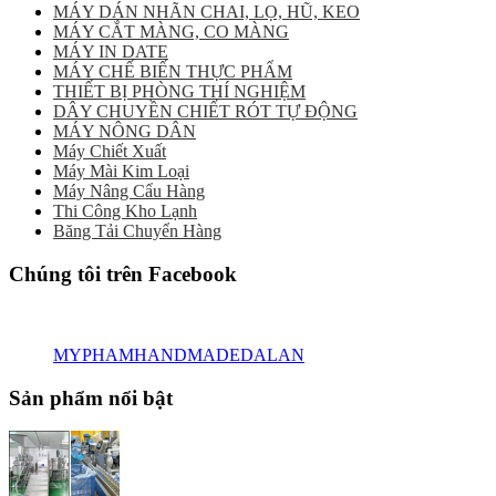
MÁY DÁN NHÃN CHAI, LỌ, HŨ, KEO
MÁY CẮT MÀNG, CO MÀNG
MÁY IN DATE
MÁY CHẾ BIẾN THỰC PHẨM
THIẾT BỊ PHÒNG THÍ NGHIỆM
DÂY CHUYỀN CHIẾT RÓT TỰ ĐỘNG
MÁY NÔNG DÂN
Máy Chiết Xuất
Máy Mài Kim Loại
Máy Nâng Cẩu Hàng
Thi Công Kho Lạnh
Băng Tải Chuyển Hàng
Chúng tôi trên Facebook
MYPHAMHANDMADEDALAN
Sản phẩm nổi bật