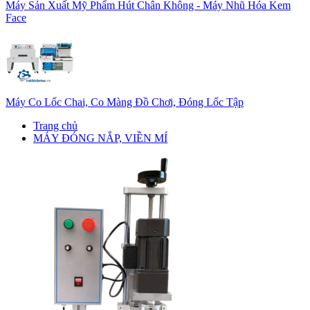
Máy Sản Xuất Mỹ Phẩm Hút Chân Không - Máy Nhũ Hóa Kem
Face
Máy Co Lốc Chai, Co Màng Đồ Chơi, Đóng Lốc Tập
Trang chủ
MÁY ĐÓNG NẮP, VIỀN MÍ