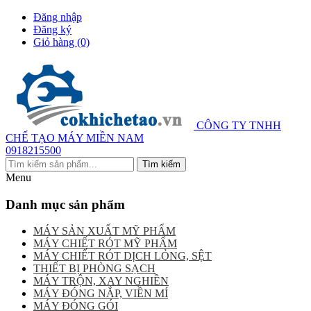
Đăng nhập
Đăng ký
Giỏ hàng
(0)
CÔNG TY TNHH
CHẾ TẠO MÁY MIỀN NAM
0918215500
Menu
Danh mục sản phẩm
MÁY SẢN XUẤT MỸ PHẨM
MÁY CHIẾT RÓT MỸ PHẨM
MÁY CHIẾT RÓT DỊCH LỎNG, SỆT
THIẾT BỊ PHÒNG SẠCH
MÁY TRỘN, XAY NGHIỀN
MÁY ĐÓNG NẮP, VIỀN MÍ
MÁY ĐÓNG GÓI