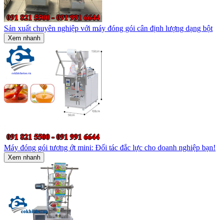
Sản xuất chuyên nghiệp với máy đóng gói cân định lượng dạng bột
Xem nhanh
Máy đóng gói tương ớt mini: Đối tác đắc lực cho doanh nghiệp bạn!
Xem nhanh