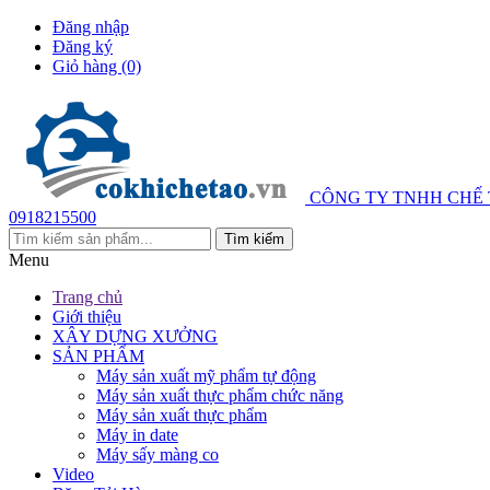
Đăng nhập
Đăng ký
Giỏ hàng
(0)
CÔNG TY TNHH CHẾ
0918215500
Menu
Trang chủ
Giới thiệu
XÂY DỰNG XƯỞNG
SẢN PHẨM
Máy sản xuất mỹ phẩm tự động
Máy sản xuất thực phẩm chức năng
Máy sản xuất thực phẩm
Máy in date
Máy sấy màng co
Video