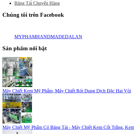
Băng Tải Chuyển Hàng
Chúng tôi trên Facebook
MYPHAMHANDMADEDALAN
Sản phẩm nổi bật
Máy Chiết Kem Mỹ Phẩm, Máy Chiết Rót Dung Dịch Đặc Hai Vòi
Máy Chiết Mỹ Phẩm Có Băng Tải - Máy Chiết Kem Cốt Trắng, Kem