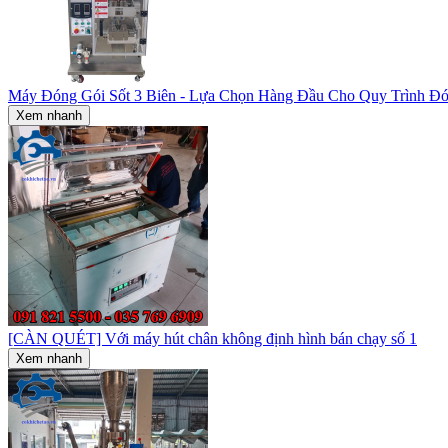
Máy Đóng Gói Sốt 3 Biên - Lựa Chọn Hàng Đầu Cho Quy Trình Đ
Xem nhanh
[CÀN QUÉT] Với máy hút chân không định hình bán chạy số 1
Xem nhanh