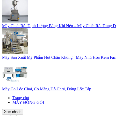
Máy Chiết Rót Định Lượng Bằng Khí Nén – Máy Chiết Rót Dung D
Máy Sản Xuất Mỹ Phẩm Hút Chân Không - Máy Nhũ Hóa Kem Fac
Máy Co Lốc Chai, Co Màng Đồ Chơi, Đóng Lốc Tập
Trang chủ
MÁY ĐÓNG GÓI
Xem nhanh