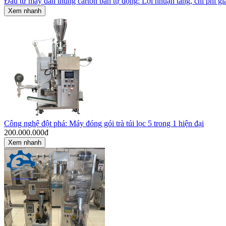
Đầu tư máy dán thùng carton bán tự động: Lợi nhuận tăng, chi phí g
Xem nhanh
Công nghệ đột phá: Máy đóng gói trà túi lọc 5 trong 1 hiện đại
200.000.000
đ
Xem nhanh