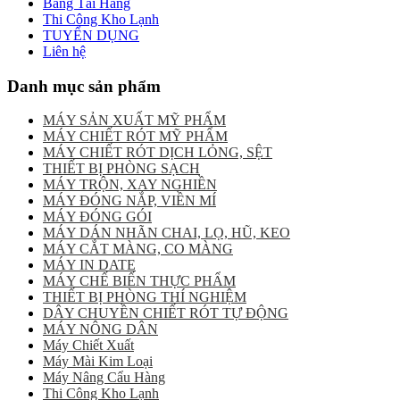
Băng Tải Hàng
Thi Công Kho Lạnh
TUYỂN DỤNG
Liên hệ
Danh mục sản phẩm
MÁY SẢN XUẤT MỸ PHẨM
MÁY CHIẾT RÓT MỸ PHẨM
MÁY CHIẾT RÓT DỊCH LỎNG, SỆT
THIẾT BỊ PHÒNG SẠCH
MÁY TRỘN, XAY NGHIỀN
MÁY ĐÓNG NẮP, VIỀN MÍ
MÁY ĐÓNG GÓI
MÁY DÁN NHÃN CHAI, LỌ, HŨ, KEO
MÁY CẮT MÀNG, CO MÀNG
MÁY IN DATE
MÁY CHẾ BIẾN THỰC PHẨM
THIẾT BỊ PHÒNG THÍ NGHIỆM
DÂY CHUYỀN CHIẾT RÓT TỰ ĐỘNG
MÁY NÔNG DÂN
Máy Chiết Xuất
Máy Mài Kim Loại
Máy Nâng Cẩu Hàng
Thi Công Kho Lạnh