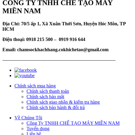
CÔNG TY TNHH CHẾ TẠO MÁY
MIỀN NAM
Địa Chỉ: 70/5 ấp 1, Xã Xuân Thới Sơn, Huyện Hóc Môn, TP
HCM
Điện thoại: 0918 215 500 – 0919 916 644
Email: chamsockhachhang.cokhichetao@gmail.com
---------------------------------------------------------------------------
Chính sách mua hàng
Chính sách thanh toán
Chính sách bảo mật
Chính sách giao nhận & kiểm tra hàng
Chính sách bảo hành & đổi trả
Về Chúng Tôi
Công Ty TNHH CHẾ TẠO MÁY MIỀN NAM
Tuyển dụng
Liên hệ