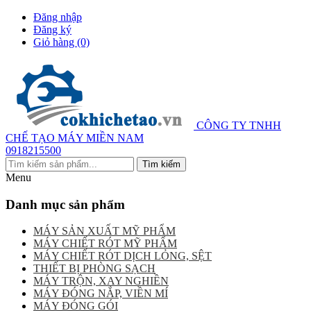
Đăng nhập
Đăng ký
Giỏ hàng
(0)
CÔNG TY TNHH
CHẾ TẠO MÁY MIỀN NAM
0918215500
Menu
Danh mục sản phẩm
MÁY SẢN XUẤT MỸ PHẨM
MÁY CHIẾT RÓT MỸ PHẨM
MÁY CHIẾT RÓT DỊCH LỎNG, SỆT
THIẾT BỊ PHÒNG SẠCH
MÁY TRỘN, XAY NGHIỀN
MÁY ĐÓNG NẮP, VIỀN MÍ
MÁY ĐÓNG GÓI