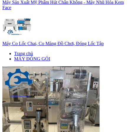
Máy Sản Xuất Mỹ Phẩm Hút Chân Không - Máy Nhũ Hóa Kem
Face
Máy Co Lốc Chai, Co Màng Đồ Chơi, Đóng Lốc Tập
Trang chủ
MÁY ĐÓNG GÓI