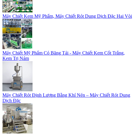
Máy Chiết Kem Mỹ Phẩm, Máy Chiết Rót Dung Dịch Đặc Hai Vòi
Máy Chiết Mỹ Phẩm Có Băng Tải - Máy Chiết Kem Cốt Trắng,
Kem Trị Nám
Máy Chiết Rót Định Lượng Bằng Khí Nén – Máy Chiết Rót Dung
Dịch Đặc