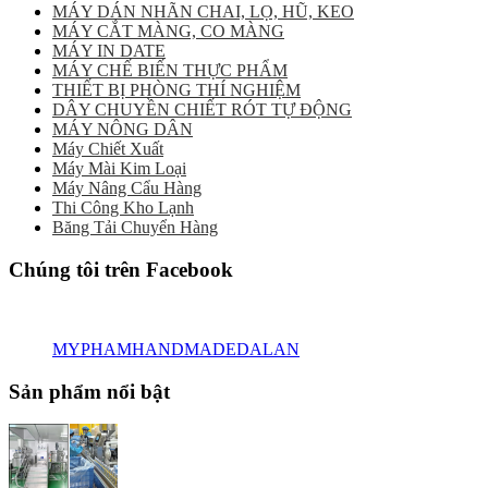
MÁY DÁN NHÃN CHAI, LỌ, HŨ, KEO
MÁY CẮT MÀNG, CO MÀNG
MÁY IN DATE
MÁY CHẾ BIẾN THỰC PHẨM
THIẾT BỊ PHÒNG THÍ NGHIỆM
DÂY CHUYỀN CHIẾT RÓT TỰ ĐỘNG
MÁY NÔNG DÂN
Máy Chiết Xuất
Máy Mài Kim Loại
Máy Nâng Cẩu Hàng
Thi Công Kho Lạnh
Băng Tải Chuyển Hàng
Chúng tôi trên Facebook
MYPHAMHANDMADEDALAN
Sản phẩm nổi bật