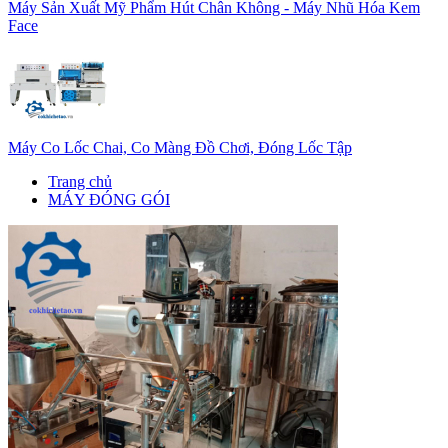
Máy Sản Xuất Mỹ Phẩm Hút Chân Không - Máy Nhũ Hóa Kem
Face
Máy Co Lốc Chai, Co Màng Đồ Chơi, Đóng Lốc Tập
Trang chủ
MÁY ĐÓNG GÓI