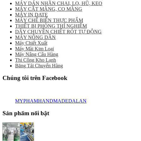
MÁY DÁN NHÃN CHAI, LỌ, HŨ, KEO
MÁY CẮT MÀNG, CO MÀNG
MÁY IN DATE
MÁY CHẾ BIẾN THỰC PHẨM
THIẾT BỊ PHÒNG THÍ NGHIỆM
DÂY CHUYỀN CHIẾT RÓT TỰ ĐỘNG
MÁY NÔNG DÂN
Máy Chiết Xuất
Máy Mài Kim Loại
Máy Nâng Cẩu Hàng
Thi Công Kho Lạnh
Băng Tải Chuyển Hàng
Chúng tôi trên Facebook
MYPHAMHANDMADEDALAN
Sản phẩm nổi bật