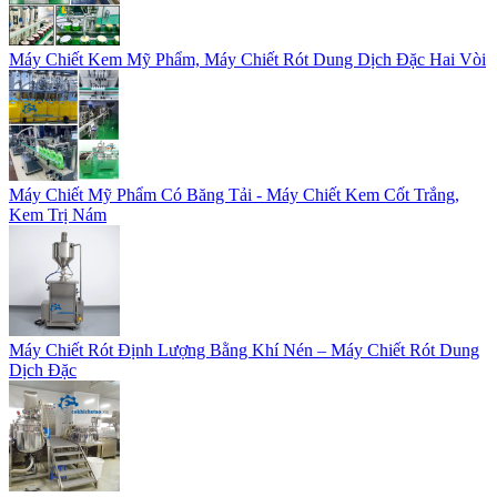
Máy Chiết Kem Mỹ Phẩm, Máy Chiết Rót Dung Dịch Đặc Hai Vòi
Máy Chiết Mỹ Phẩm Có Băng Tải - Máy Chiết Kem Cốt Trắng,
Kem Trị Nám
Máy Chiết Rót Định Lượng Bằng Khí Nén – Máy Chiết Rót Dung
Dịch Đặc