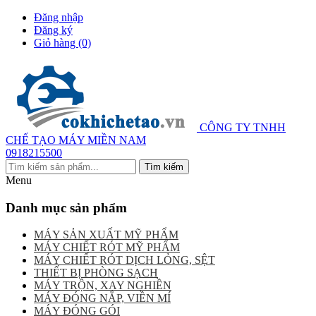
Đăng nhập
Đăng ký
Giỏ hàng
(0)
CÔNG TY TNHH
CHẾ TẠO MÁY MIỀN NAM
0918215500
Menu
Danh mục sản phẩm
MÁY SẢN XUẤT MỸ PHẨM
MÁY CHIẾT RÓT MỸ PHẨM
MÁY CHIẾT RÓT DỊCH LỎNG, SỆT
THIẾT BỊ PHÒNG SẠCH
MÁY TRỘN, XAY NGHIỀN
MÁY ĐÓNG NẮP, VIỀN MÍ
MÁY ĐÓNG GÓI