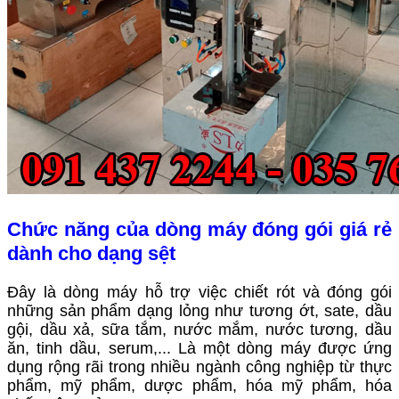
Chức năng của dòng máy đóng gói giá rẻ
dành cho dạng sệt
Đây là dòng máy hỗ trợ việc chiết rót và đóng gói
những sản phẩm dạng lỏng như tương ớt, sate, dầu
gội, dầu xả, sữa tắm, nước mắm, nước tương, dầu
ăn, tinh dầu, serum,... Là một dòng máy được ứng
dụng rộng rãi trong nhiều ngành công nghiệp từ thực
phẩm, mỹ phẩm, dược phẩm, hóa mỹ phẩm, hóa