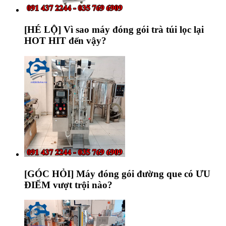
[HÉ LỘ] Vì sao máy đóng gói trà túi lọc lại
HOT HIT đến vậy?
[GÓC HỎI] Máy đóng gói đường que có ƯU
ĐIỂM vượt trội nào?