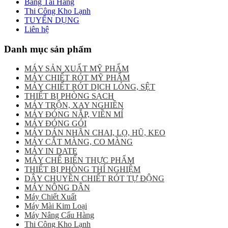
Băng Tải Hàng
Thi Công Kho Lạnh
TUYỂN DỤNG
Liên hệ
Danh mục sản phẩm
MÁY SẢN XUẤT MỸ PHẨM
MÁY CHIẾT RÓT MỸ PHẨM
MÁY CHIẾT RÓT DỊCH LỎNG, SỆT
THIẾT BỊ PHÒNG SẠCH
MÁY TRỘN, XAY NGHIỀN
MÁY ĐÓNG NẮP, VIỀN MÍ
MÁY ĐÓNG GÓI
MÁY DÁN NHÃN CHAI, LỌ, HŨ, KEO
MÁY CẮT MÀNG, CO MÀNG
MÁY IN DATE
MÁY CHẾ BIẾN THỰC PHẨM
THIẾT BỊ PHÒNG THÍ NGHIỆM
DÂY CHUYỀN CHIẾT RÓT TỰ ĐỘNG
MÁY NÔNG DÂN
Máy Chiết Xuất
Máy Mài Kim Loại
Máy Nâng Cẩu Hàng
Thi Công Kho Lạnh