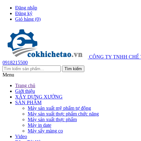
Đăng nhập
Đăng ký
Giỏ hàng
(0)
CÔNG TY TNHH CHẾ
0918215500
Menu
Trang chủ
Giới thiệu
XÂY DỰNG XƯỞNG
SẢN PHẨM
Máy sản xuất mỹ phẩm tự động
Máy sản xuất thực phẩm chức năng
Máy sản xuất thực phẩm
Máy in date
Máy sấy màng co
Video