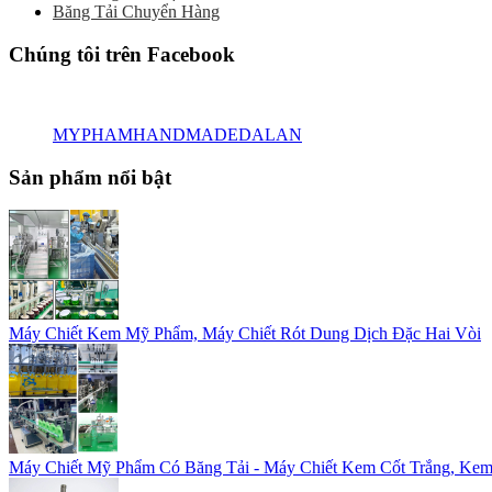
Băng Tải Chuyển Hàng
Chúng tôi trên Facebook
MYPHAMHANDMADEDALAN
Sản phẩm nổi bật
Máy Chiết Kem Mỹ Phẩm, Máy Chiết Rót Dung Dịch Đặc Hai Vòi
Máy Chiết Mỹ Phẩm Có Băng Tải - Máy Chiết Kem Cốt Trắng, Kem