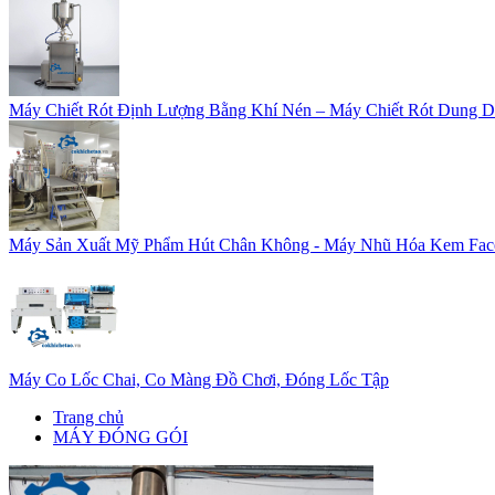
Máy Chiết Rót Định Lượng Bằng Khí Nén – Máy Chiết Rót Dung D
Máy Sản Xuất Mỹ Phẩm Hút Chân Không - Máy Nhũ Hóa Kem Fac
Máy Co Lốc Chai, Co Màng Đồ Chơi, Đóng Lốc Tập
Trang chủ
MÁY ĐÓNG GÓI