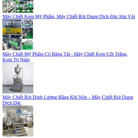
Máy Chiết Kem Mỹ Phẩm, Máy Chiết Rót Dung Dịch Đặc Hai Vòi
Máy Chiết Mỹ Phẩm Có Băng Tải - Máy Chiết Kem Cốt Trắng,
Kem Trị Nám
Máy Chiết Rót Định Lượng Bằng Khí Nén – Máy Chiết Rót Dung
Dịch Đặc