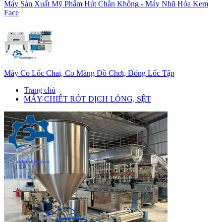
Máy Sản Xuất Mỹ Phẩm Hút Chân Không - Máy Nhũ Hóa Kem
Face
Máy Co Lốc Chai, Co Màng Đồ Chơi, Đóng Lốc Tập
Trang chủ
MÁY CHIẾT RÓT DỊCH LỎNG, SỆT