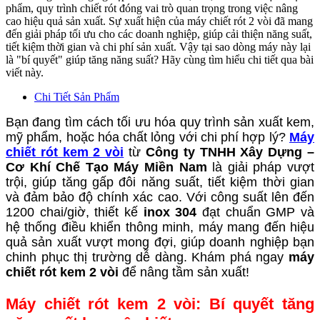
phẩm, quy trình chiết rót đóng vai trò quan trọng trong việc nâng
cao hiệu quả sản xuất. Sự xuất hiện của máy chiết rót 2 vòi đã mang
đến giải pháp tối ưu cho các doanh nghiệp, giúp cải thiện năng suất,
tiết kiệm thời gian và chi phí sản xuất. Vậy tại sao dòng máy này lại
là "bí quyết" giúp tăng năng suất? Hãy cùng tìm hiểu chi tiết qua bài
viết này.
Chi Tiết Sản Phẩm
Bạn đang tìm cách tối ưu hóa quy trình sản xuất kem,
mỹ phẩm, hoặc hóa chất lỏng với chi phí hợp lý?
Máy
chiết rót kem 2 vòi
từ
Công ty TNHH Xây Dựng –
Cơ Khí Chế Tạo Máy Miền Nam
là giải pháp vượt
trội, giúp tăng gấp đôi năng suất, tiết kiệm thời gian
và đảm bảo độ chính xác cao. Với công suất lên đến
1200 chai/giờ, thiết kế
inox 304
đạt chuẩn GMP và
hệ thống điều khiển thông minh, máy mang đến hiệu
quả sản xuất vượt mong đợi, giúp doanh nghiệp bạn
chinh phục thị trường dễ dàng. Khám phá ngay
máy
chiết rót kem 2 vòi
để nâng tầm sản xuất!
Máy chiết rót kem 2 vòi
:
Bí quyết tăng