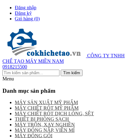
Đăng nhập
Đăng ký
Giỏ hàng
(0)
CÔNG TY TNHH
CHẾ TẠO MÁY MIỀN NAM
0918215500
Menu
Danh mục sản phẩm
MÁY SẢN XUẤT MỸ PHẨM
MÁY CHIẾT RÓT MỸ PHẨM
MÁY CHIẾT RÓT DỊCH LỎNG, SỆT
THIẾT BỊ PHÒNG SẠCH
MÁY TRỘN, XAY NGHIỀN
MÁY ĐÓNG NẮP, VIỀN MÍ
MÁY ĐÓNG GÓI