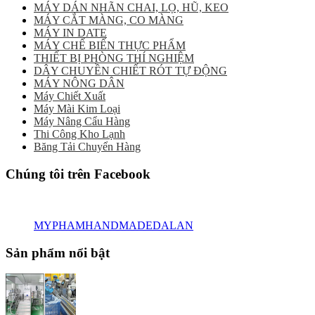
MÁY DÁN NHÃN CHAI, LỌ, HŨ, KEO
MÁY CẮT MÀNG, CO MÀNG
MÁY IN DATE
MÁY CHẾ BIẾN THỰC PHẨM
THIẾT BỊ PHÒNG THÍ NGHIỆM
DÂY CHUYỀN CHIẾT RÓT TỰ ĐỘNG
MÁY NÔNG DÂN
Máy Chiết Xuất
Máy Mài Kim Loại
Máy Nâng Cẩu Hàng
Thi Công Kho Lạnh
Băng Tải Chuyển Hàng
Chúng tôi trên Facebook
MYPHAMHANDMADEDALAN
Sản phẩm nổi bật