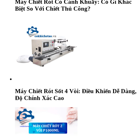
Máy Chiết Rót Có Cánh Khuấy: Có Gì Khác
Biệt So Với Chiết Thủ Công?
Máy Chiết Rót Sốt 4 Vòi: Điều Khiển Dễ Dàng,
Độ Chính Xác Cao