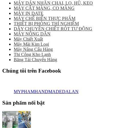
MÁY DÁN NHÃN CHAI, LỌ, HŨ, KEO
MÁY CẮT MÀNG, CO MÀNG
MÁY IN DATE
MÁY CHẾ BIẾN THỰC PHẨM
THIẾT BỊ PHÒNG THÍ NGHIỆM
DÂY CHUYỀN CHIẾT RÓT TỰ ĐỘNG
MÁY NÔNG DÂN
Máy Chiết Xuất
Máy Mài Kim Loại
Máy Nâng Cẩu Hàng
Thi Công Kho Lạnh
Băng Tải Chuyển Hàng
Chúng tôi trên Facebook
MYPHAMHANDMADEDALAN
Sản phẩm nổi bật