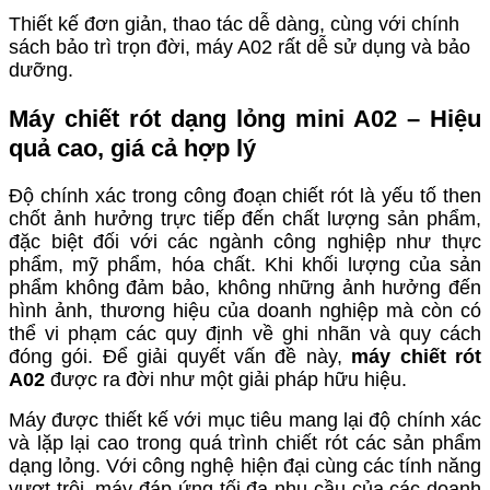
Thiết kế đơn giản, thao tác dễ dàng, cùng với chính
sách bảo trì trọn đời, máy A02 rất dễ sử dụng và bảo
dưỡng.
Máy chiết rót
d
ạng
lỏng
mini
A02
– Hiệu
q
uả
c
ao,
g
iá
c
ả hợp lý
Độ chính xác trong công đoạn chiết rót là yếu tố then
chốt ảnh hưởng trực tiếp đến chất lượng sản phẩm,
đặc biệt đối với các ngành công nghiệp như thực
phẩm, mỹ phẩm, hóa chất. Khi khối lượng của sản
phẩm không đảm bảo, không những ảnh hưởng đến
hình ảnh, thương hiệu của doanh nghiệp mà còn có
thể vi phạm các quy định về ghi nhãn và quy cách
đóng gói. Để giải quyết vấn đề này,
máy chiết rót
A02
được ra đời như một giải pháp hữu hiệu.
Máy được thiết kế với mục tiêu mang lại độ chính xác
và lặp lại cao trong quá trình chiết rót các sản phẩm
dạng lỏng. Với công nghệ hiện đại cùng các tính năng
vượt trội, máy đáp ứng tối đa nhu cầu của các doanh