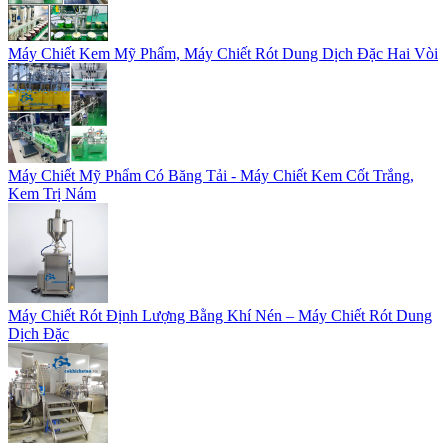
Máy Chiết Kem Mỹ Phẩm, Máy Chiết Rót Dung Dịch Đặc Hai Vòi
Máy Chiết Mỹ Phẩm Có Băng Tải - Máy Chiết Kem Cốt Trắng,
Kem Trị Nám
Máy Chiết Rót Định Lượng Bằng Khí Nén – Máy Chiết Rót Dung
Dịch Đặc