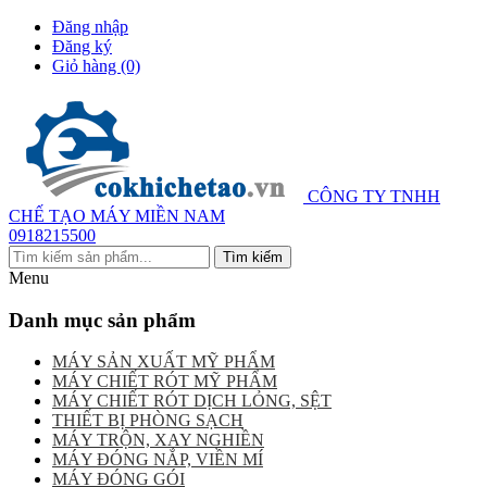
Đăng nhập
Đăng ký
Giỏ hàng
(0)
CÔNG TY TNHH
CHẾ TẠO MÁY MIỀN NAM
0918215500
Menu
Danh mục sản phẩm
MÁY SẢN XUẤT MỸ PHẨM
MÁY CHIẾT RÓT MỸ PHẨM
MÁY CHIẾT RÓT DỊCH LỎNG, SỆT
THIẾT BỊ PHÒNG SẠCH
MÁY TRỘN, XAY NGHIỀN
MÁY ĐÓNG NẮP, VIỀN MÍ
MÁY ĐÓNG GÓI