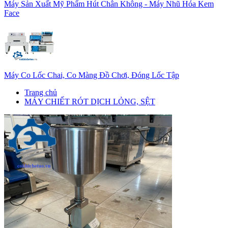
Máy Sản Xuất Mỹ Phẩm Hút Chân Không - Máy Nhũ Hóa Kem
Face
Máy Co Lốc Chai, Co Màng Đồ Chơi, Đóng Lốc Tập
Trang chủ
MÁY CHIẾT RÓT DỊCH LỎNG, SỆT