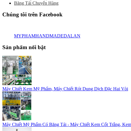
Băng Tải Chuyển Hàng
Chúng tôi trên Facebook
MYPHAMHANDMADEDALAN
Sản phẩm nổi bật
Máy Chiết Kem Mỹ Phẩm, Máy Chiết Rót Dung Dịch Đặc Hai Vòi
Máy Chiết Mỹ Phẩm Có Băng Tải - Máy Chiết Kem Cốt Trắng, Kem