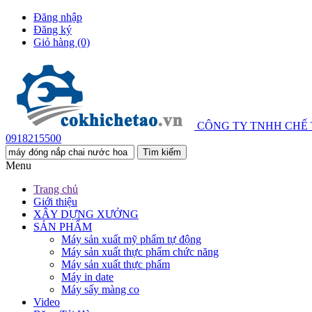
Đăng nhập
Đăng ký
Giỏ hàng
(0)
CÔNG TY TNHH CHẾ
0918215500
Menu
Trang chủ
Giới thiệu
XÂY DỰNG XƯỞNG
SẢN PHẨM
Máy sản xuất mỹ phẩm tự động
Máy sản xuất thực phẩm chức năng
Máy sản xuất thực phẩm
Máy in date
Máy sấy màng co
Video