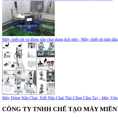
Máy chiết rót và đóng nắp chai dung tích nhỏ - Máy chiết rót tinh dầu
Máy Đóng Nắp Chai, Xiết Nắp Chai Thủ Công Cầm Tay - Máy Vặn 
CÔNG TY TNHH CHẾ TẠO MÁY MIỀN