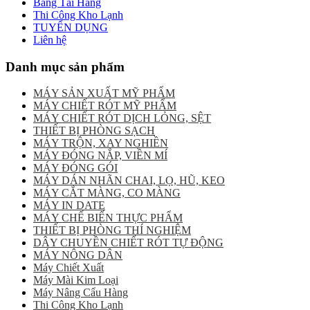
Băng Tải Hàng
Thi Công Kho Lạnh
TUYỂN DỤNG
Liên hệ
Danh mục sản phẩm
MÁY SẢN XUẤT MỸ PHẨM
MÁY CHIẾT RÓT MỸ PHẨM
MÁY CHIẾT RÓT DỊCH LỎNG, SỆT
THIẾT BỊ PHÒNG SẠCH
MÁY TRỘN, XAY NGHIỀN
MÁY ĐÓNG NẮP, VIỀN MÍ
MÁY ĐÓNG GÓI
MÁY DÁN NHÃN CHAI, LỌ, HŨ, KEO
MÁY CẮT MÀNG, CO MÀNG
MÁY IN DATE
MÁY CHẾ BIẾN THỰC PHẨM
THIẾT BỊ PHÒNG THÍ NGHIỆM
DÂY CHUYỀN CHIẾT RÓT TỰ ĐỘNG
MÁY NÔNG DÂN
Máy Chiết Xuất
Máy Mài Kim Loại
Máy Nâng Cẩu Hàng
Thi Công Kho Lạnh