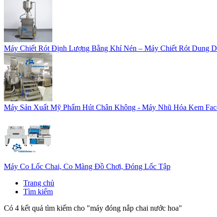
Máy Chiết Rót Định Lượng Bằng Khí Nén – Máy Chiết Rót Dung D
Máy Sản Xuất Mỹ Phẩm Hút Chân Không - Máy Nhũ Hóa Kem Fac
Máy Co Lốc Chai, Co Màng Đồ Chơi, Đóng Lốc Tập
Trang chủ
Tìm kiếm
Có 4 kết quả tìm kiếm cho "
máy đóng nắp chai nước hoa
"