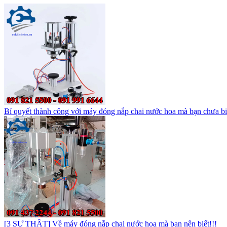
Bí quyết thành công với máy đóng nắp chai nước hoa mà bạn chưa bi
[3 SỰ THẬT] Về máy đóng nắp chai nước hoa mà bạn nên biết!!!