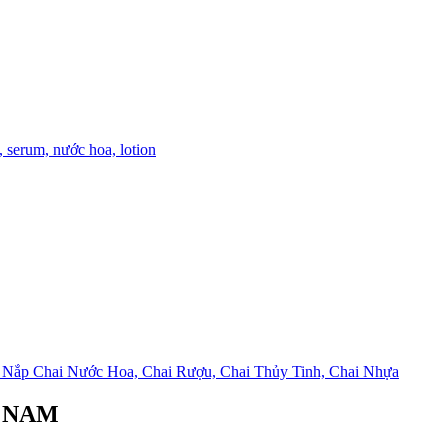
, serum, nước hoa, lotion
Nắp Chai Nước Hoa, Chai Rượu, Chai Thủy Tinh, Chai Nhựa
 NAM