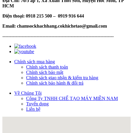
Địa Chỉ: 70/5 ấp 1, Xã Xuân Thới Sơn, Huyện Hóc Môn, TP
HCM
Điện thoại: 0918 215 500 – 0919 916 644
Email: chamsockhachhang.cokhichetao@gmail.com
---------------------------------------------------------------------------
Chính sách mua hàng
Chính sách thanh toán
Chính sách bảo mật
Chính sách giao nhận & kiểm tra hàng
Chính sách bảo hành & đổi trả
Về Chúng Tôi
Công Ty TNHH CHẾ TẠO MÁY MIỀN NAM
Tuyển dụng
Liên hệ