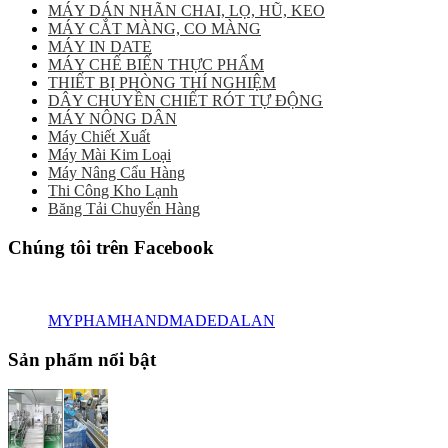
MÁY DÁN NHÃN CHAI, LỌ, HŨ, KEO
MÁY CẮT MÀNG, CO MÀNG
MÁY IN DATE
MÁY CHẾ BIẾN THỰC PHẨM
THIẾT BỊ PHÒNG THÍ NGHIỆM
DÂY CHUYỀN CHIẾT RÓT TỰ ĐỘNG
MÁY NÔNG DÂN
Máy Chiết Xuất
Máy Mài Kim Loại
Máy Nâng Cẩu Hàng
Thi Công Kho Lạnh
Băng Tải Chuyển Hàng
Chúng tôi trên Facebook
MYPHAMHANDMADEDALAN
Sản phẩm nổi bật