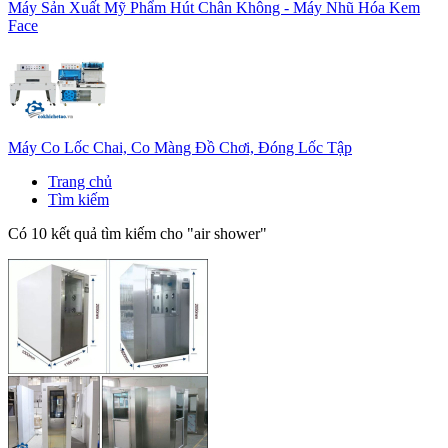
Máy Sản Xuất Mỹ Phẩm Hút Chân Không - Máy Nhũ Hóa Kem
Face
Máy Co Lốc Chai, Co Màng Đồ Chơi, Đóng Lốc Tập
Trang chủ
Tìm kiếm
Có 10 kết quả tìm kiếm cho "
air shower
"