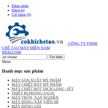
Đăng nhập
Đăng ký
Giỏ hàng
(0)
CÔNG TY TNHH
CHẾ TẠO MÁY MIỀN NAM
0918215500
Menu
Danh mục sản phẩm
MÁY SẢN XUẤT MỸ PHẨM
MÁY CHIẾT RÓT MỸ PHẨM
MÁY CHIẾT RÓT DỊCH LỎNG, SỆT
THIẾT BỊ PHÒNG SẠCH
MÁY TRỘN, XAY NGHIỀN
MÁY ĐÓNG NẮP, VIỀN MÍ
MÁY ĐÓNG GÓI