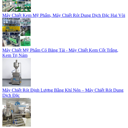
Máy Chiết Kem Mỹ Phẩm, Máy Chiết Rót Dung Dịch Đặc Hai Vòi
Máy Chiết Mỹ Phẩm Có Băng Tải - Máy Chiết Kem Cốt Trắng,
Kem Trị Nám
Máy Chiết Rót Định Lượng Bằng Khí Nén – Máy Chiết Rót Dung
Dịch Đặc