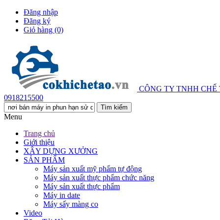
Đăng nhập
Đăng ký
Giỏ hàng
(0)
CÔNG TY TNHH CHẾ
0918215500
Menu
Trang chủ
Giới thiệu
XÂY DỰNG XƯỞNG
SẢN PHẨM
Máy sản xuất mỹ phẩm tự động
Máy sản xuất thực phẩm chức năng
Máy sản xuất thực phẩm
Máy in date
Máy sấy màng co
Video