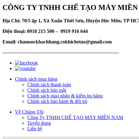
CÔNG TY TNHH CHẾ TẠO MÁY MIỀN
Địa Chỉ: 70/5 ấp 1, Xã Xuân Thới Sơn, Huyện Hóc Môn, TP H
Điện thoại: 0918 215 500 – 0919 916 644
Email: chamsockhachhang.cokhichetao@gmail.com
---------------------------------------------------------------------------
Chính sách mua hàng
Chính sách thanh toán
Chính sách bảo mật
Chính sách giao nhận & kiểm tra hàng
Chính sách bảo hành & đổi trả
Về Chúng Tôi
Công Ty TNHH CHẾ TẠO MÁY MIỀN NAM
Tuyển dụng
Liên hệ