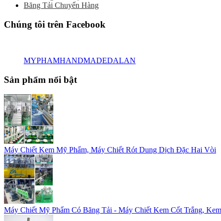
Băng Tải Chuyển Hàng
Chúng tôi trên Facebook
MYPHAMHANDMADEDALAN
Sản phẩm nổi bật
Máy Chiết Kem Mỹ Phẩm, Máy Chiết Rót Dung Dịch Đặc Hai Vòi
Máy Chiết Mỹ Phẩm Có Băng Tải - Máy Chiết Kem Cốt Trắng, Kem