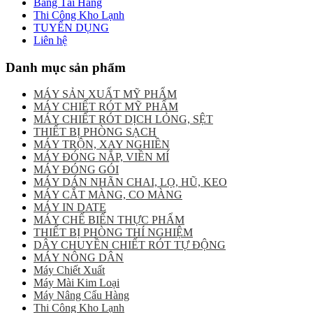
Băng Tải Hàng
Thi Công Kho Lạnh
TUYỂN DỤNG
Liên hệ
Danh mục sản phẩm
MÁY SẢN XUẤT MỸ PHẨM
MÁY CHIẾT RÓT MỸ PHẨM
MÁY CHIẾT RÓT DỊCH LỎNG, SỆT
THIẾT BỊ PHÒNG SẠCH
MÁY TRỘN, XAY NGHIỀN
MÁY ĐÓNG NẮP, VIỀN MÍ
MÁY ĐÓNG GÓI
MÁY DÁN NHÃN CHAI, LỌ, HŨ, KEO
MÁY CẮT MÀNG, CO MÀNG
MÁY IN DATE
MÁY CHẾ BIẾN THỰC PHẨM
THIẾT BỊ PHÒNG THÍ NGHIỆM
DÂY CHUYỀN CHIẾT RÓT TỰ ĐỘNG
MÁY NÔNG DÂN
Máy Chiết Xuất
Máy Mài Kim Loại
Máy Nâng Cẩu Hàng
Thi Công Kho Lạnh