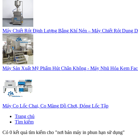
Máy Chiết Rót Định Lượng Bằng Khí Nén – Máy Chiết Rót Dung D
Máy Sản Xuất Mỹ Phẩm Hút Chân Không - Máy Nhũ Hóa Kem Fac
Máy Co Lốc Chai, Co Màng Đồ Chơi, Đóng Lốc Tập
Trang chủ
Tìm kiếm
Có 0 kết quả tìm kiếm cho "
nơi bán máy in phun hạn sử dụng
"