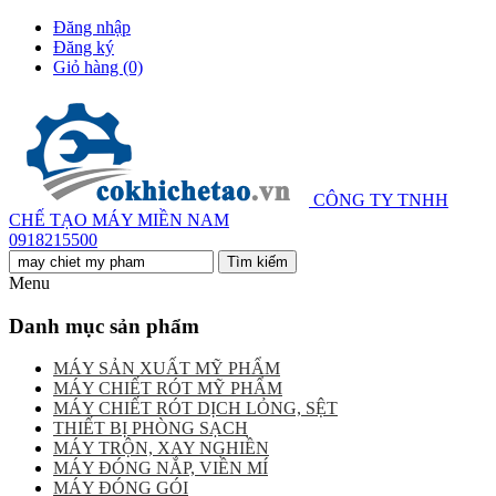
Đăng nhập
Đăng ký
Giỏ hàng
(0)
CÔNG TY TNHH
CHẾ TẠO MÁY MIỀN NAM
0918215500
Menu
Danh mục sản phẩm
MÁY SẢN XUẤT MỸ PHẨM
MÁY CHIẾT RÓT MỸ PHẨM
MÁY CHIẾT RÓT DỊCH LỎNG, SỆT
THIẾT BỊ PHÒNG SẠCH
MÁY TRỘN, XAY NGHIỀN
MÁY ĐÓNG NẮP, VIỀN MÍ
MÁY ĐÓNG GÓI