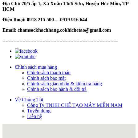
Địa Chỉ: 70/5 ấp 1, Xã Xuân Thới Sơn, Huyện Hóc Môn, TP
HCM
Điện thoại: 0918 215 500 – 0919 916 644
Email: chamsockhachhang.cokhichetao@gmail.com
---------------------------------------------------------------------------
Chính sách mua hàng
Chính sách thanh toán
Chính sách bảo mật
Chính sách giao nhận & kiểm tra hàng
Chính sách bảo hành & đổi trả
Về Chúng Tôi
Công Ty TNHH CHẾ TẠO MÁY MIỀN NAM
Tuyển dụng
Liên hệ