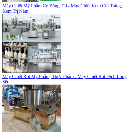
Máy Chiết Mỹ Phẩm Có Băng Tải - Máy Chiết Kem Cốt Trắng,
Kem Trị Nám
Máy Chiết Rót Mỹ Phẩm, Thực Phẩm - Máy Chiết Rót Dịch Lỏng
Sệt