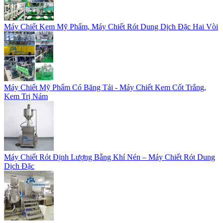
Máy Chiết Kem Mỹ Phẩm, Máy Chiết Rót Dung Dịch Đặc Hai Vòi
Máy Chiết Mỹ Phẩm Có Băng Tải - Máy Chiết Kem Cốt Trắng,
Kem Trị Nám
Máy Chiết Rót Định Lượng Bằng Khí Nén – Máy Chiết Rót Dung
Dịch Đặc