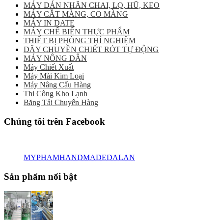
MÁY DÁN NHÃN CHAI, LỌ, HŨ, KEO
MÁY CẮT MÀNG, CO MÀNG
MÁY IN DATE
MÁY CHẾ BIẾN THỰC PHẨM
THIẾT BỊ PHÒNG THÍ NGHIỆM
DÂY CHUYỀN CHIẾT RÓT TỰ ĐỘNG
MÁY NÔNG DÂN
Máy Chiết Xuất
Máy Mài Kim Loại
Máy Nâng Cẩu Hàng
Thi Công Kho Lạnh
Băng Tải Chuyển Hàng
Chúng tôi trên Facebook
MYPHAMHANDMADEDALAN
Sản phẩm nổi bật