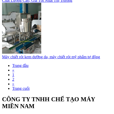
Chất Lượng Cao, Giá Tốt Nhất Thị Trường
Máy chiết rót kem dưỡng da, máy chiết rót mỹ phẩm tự động
Trang đầu
«
1
2
»
Trang cuối
CÔNG TY TNHH CHẾ TẠO MÁY
MIỀN NAM