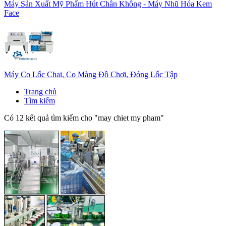
Máy Sản Xuất Mỹ Phẩm Hút Chân Không - Máy Nhũ Hóa Kem
Face
Máy Co Lốc Chai, Co Màng Đồ Chơi, Đóng Lốc Tập
Trang chủ
Tìm kiếm
Có 12 kết quả tìm kiếm cho "
may chiet my pham
"