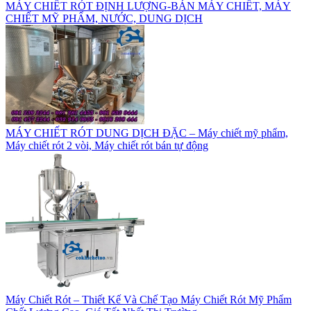
MÁY CHIẾT RÓT ĐỊNH LƯỢNG-BÁN MÁY CHIẾT, MÁY
CHIẾT MỸ PHẨM, NƯỚC, DUNG DỊCH
MÁY CHIẾT RÓT DUNG DỊCH ĐẶC – Máy chiết mỹ phẩm,
Máy chiết rót 2 vòi, Máy chiết rót bán tự động
Máy Chiết Rót – Thiết Kế Và Chế Tạo Máy Chiết Rót Mỹ Phẩm