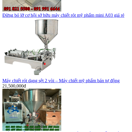
Đừng bỏ lỡ cơ hội sở hữu máy chiết rót mỹ phẩm mini A03 giá rẻ
Máy chiết rót dạng sệt 2 vòi – Máy chiết mỹ phẩm bán tự động
21,500,000đ