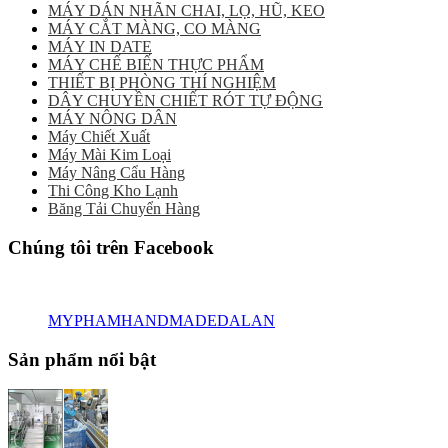
MÁY DÁN NHÃN CHAI, LỌ, HŨ, KEO
MÁY CẮT MÀNG, CO MÀNG
MÁY IN DATE
MÁY CHẾ BIẾN THỰC PHẨM
THIẾT BỊ PHÒNG THÍ NGHIỆM
DÂY CHUYỀN CHIẾT RÓT TỰ ĐỘNG
MÁY NÔNG DÂN
Máy Chiết Xuất
Máy Mài Kim Loại
Máy Nâng Cẩu Hàng
Thi Công Kho Lạnh
Băng Tải Chuyển Hàng
Chúng tôi trên Facebook
MYPHAMHANDMADEDALAN
Sản phẩm nổi bật