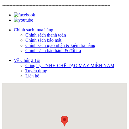
---------------------------------------------------------------------------
Chính sách mua hàng
Chính sách thanh toán
Chính sách bảo mật
Chính sách giao nhận & kiểm tra hàng
Chính sách bảo hành & đổi trả
Về Chúng Tôi
Công Ty TNHH CHẾ TẠO MÁY MIỀN NAM
Tuyển dụng
Liên hệ