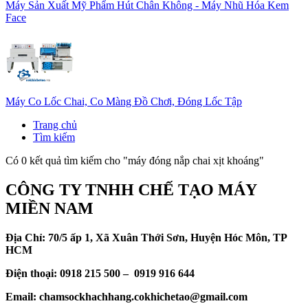
Máy Sản Xuất Mỹ Phẩm Hút Chân Không - Máy Nhũ Hóa Kem
Face
Máy Co Lốc Chai, Co Màng Đồ Chơi, Đóng Lốc Tập
Trang chủ
Tìm kiếm
Có 0 kết quả tìm kiếm cho "
máy đóng nắp chai xịt khoáng
"
CÔNG TY TNHH CHẾ TẠO MÁY
MIỀN NAM
Địa Chỉ: 70/5 ấp 1, Xã Xuân Thới Sơn, Huyện Hóc Môn, TP
HCM
Điện thoại: 0918 215 500 – 0919 916 644
Email: chamsockhachhang.cokhichetao@gmail.com