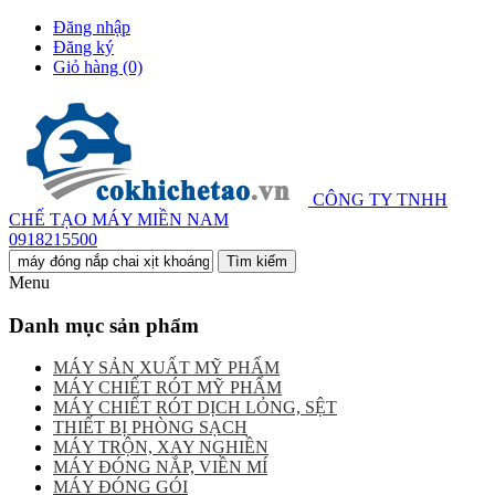
Đăng nhập
Đăng ký
Giỏ hàng
(0)
CÔNG TY TNHH
CHẾ TẠO MÁY MIỀN NAM
0918215500
Menu
Danh mục sản phẩm
MÁY SẢN XUẤT MỸ PHẨM
MÁY CHIẾT RÓT MỸ PHẨM
MÁY CHIẾT RÓT DỊCH LỎNG, SỆT
THIẾT BỊ PHÒNG SẠCH
MÁY TRỘN, XAY NGHIỀN
MÁY ĐÓNG NẮP, VIỀN MÍ
MÁY ĐÓNG GÓI