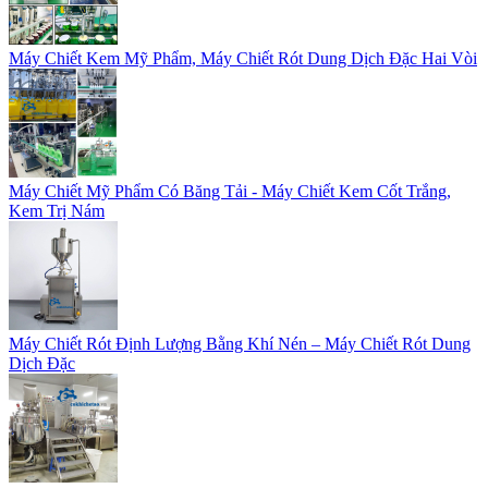
Máy Chiết Kem Mỹ Phẩm, Máy Chiết Rót Dung Dịch Đặc Hai Vòi
Máy Chiết Mỹ Phẩm Có Băng Tải - Máy Chiết Kem Cốt Trắng,
Kem Trị Nám
Máy Chiết Rót Định Lượng Bằng Khí Nén – Máy Chiết Rót Dung
Dịch Đặc