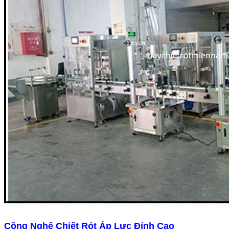
Công Nghệ Chiết Rót Áp Lực Đỉnh Cao