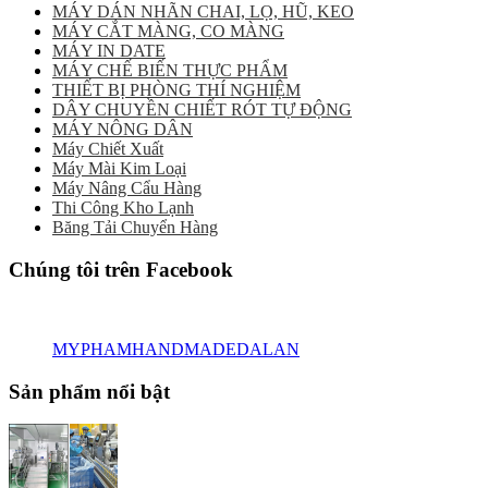
MÁY DÁN NHÃN CHAI, LỌ, HŨ, KEO
MÁY CẮT MÀNG, CO MÀNG
MÁY IN DATE
MÁY CHẾ BIẾN THỰC PHẨM
THIẾT BỊ PHÒNG THÍ NGHIỆM
DÂY CHUYỀN CHIẾT RÓT TỰ ĐỘNG
MÁY NÔNG DÂN
Máy Chiết Xuất
Máy Mài Kim Loại
Máy Nâng Cẩu Hàng
Thi Công Kho Lạnh
Băng Tải Chuyển Hàng
Chúng tôi trên Facebook
MYPHAMHANDMADEDALAN
Sản phẩm nổi bật