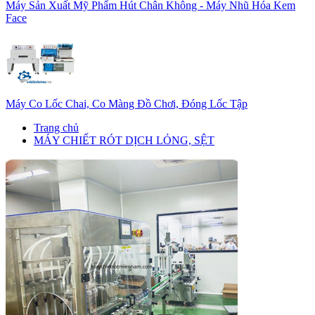
Máy Sản Xuất Mỹ Phẩm Hút Chân Không - Máy Nhũ Hóa Kem
Face
Máy Co Lốc Chai, Co Màng Đồ Chơi, Đóng Lốc Tập
Trang chủ
MÁY CHIẾT RÓT DỊCH LỎNG, SỆT