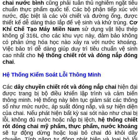
chai nước bình
cũng phải tuân thủ nghiêm ngặt tiêu
chuẩn thực phẩm quốc tế. Các bộ phận tiếp xúc với
nước, đặc biệt là các vòi chiết và đường ống, được
thiết kế dễ dàng tháo lắp để vệ sinh và khử trùng.
Cơ
Khí Chế Tạo Máy Miền Nam
sử dụng vật liệu thép
không gỉ 316L cho các khu vực này, đảm bảo không
có phản ứng hóa học nào xảy ra với nước khoáng.
Việc bảo trì dễ dàng giúp duy trì tiêu chuẩn vệ sinh
cao nhất cho
hệ thống chiết rót và đóng nắp đóng
chai
.
Hệ Thống Kiểm Soát Lỗi Thông Minh
Các
dây chuyền chiết rót và đóng nắp chai
hiện đại
được trang bị bộ điều khiển lập trình và cảm biến
thông minh. Hệ thống này liên tục giám sát các thông
số như mức nước, áp suất đóng nắp, và sự hiện diện
của chai. Nếu phát hiện bất kỳ sai sót nào như chai bị
lỗi, không đủ nước hoặc nắp bị lệch,
hệ thống chiết
rót đóng chai mỹ phẩm, thực phẩm, nước khoáng
sẽ tự động dừng hoặc loại bỏ chai đó khỏi dây
chuyền. Tính năng tự động phát hiện và loại bỏ lỗi