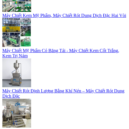
Máy Chiết Kem Mỹ Phẩm, Máy Chiết Rót Dung Dịch Đặc Hai Vòi
Máy Chiết Mỹ Phẩm Có Băng Tải - Máy Chiết Kem Cốt Trắng,
Kem Trị Nám
Máy Chiết Rót Định Lượng Bằng Khí Nén – Máy Chiết Rót Dung
Dịch Đặc