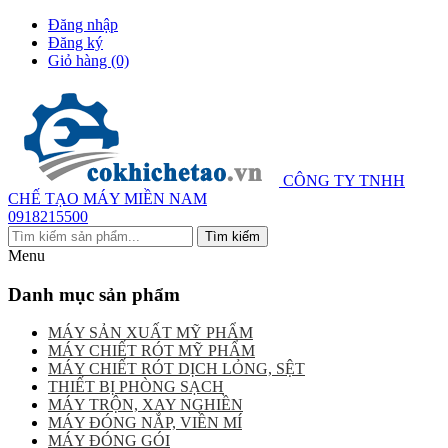
Đăng nhập
Đăng ký
Giỏ hàng
(0)
CÔNG TY TNHH
CHẾ TẠO MÁY MIỀN NAM
0918215500
Menu
Danh mục sản phẩm
MÁY SẢN XUẤT MỸ PHẨM
MÁY CHIẾT RÓT MỸ PHẨM
MÁY CHIẾT RÓT DỊCH LỎNG, SỆT
THIẾT BỊ PHÒNG SẠCH
MÁY TRỘN, XAY NGHIỀN
MÁY ĐÓNG NẮP, VIỀN MÍ
MÁY ĐÓNG GÓI