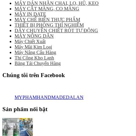
MÁY DÁN NHÃN CHAI, LỌ, HŨ, KEO
MÁY CẮT MÀNG, CO MÀNG
MÁY IN DATE
MÁY CHẾ BIẾN THỰC PHẨM
THIẾT BỊ PHÒNG THÍ NGHIỆM
DÂY CHUYỀN CHIẾT RÓT TỰ ĐỘNG
MÁY NÔNG DÂN
Máy Chiết Xuất
Máy Mài Kim Loại
Máy Nâng Cẩu Hàng
Thi Công Kho Lạnh
Băng Tải Chuyển Hàng
Chúng tôi trên Facebook
MYPHAMHANDMADEDALAN
Sản phẩm nổi bật