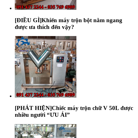
[ĐIỀU GÌ]Khiến máy trộn bột nằm ngang
được ưa thích đến vậy?
[PHÁT HIỆN]Chiếc máy trộn chữ V 50L được
nhiều người “ƯU ÁI”