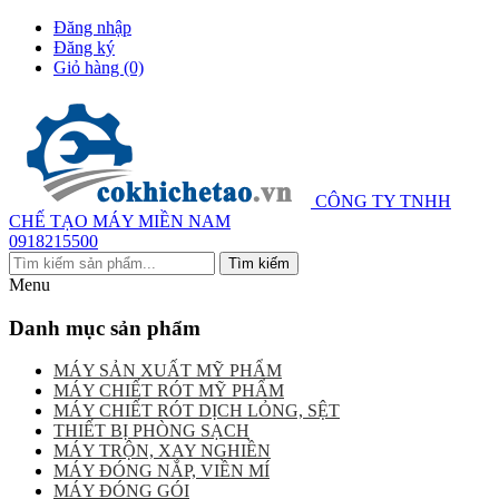
Đăng nhập
Đăng ký
Giỏ hàng
(0)
CÔNG TY TNHH
CHẾ TẠO MÁY MIỀN NAM
0918215500
Menu
Danh mục sản phẩm
MÁY SẢN XUẤT MỸ PHẨM
MÁY CHIẾT RÓT MỸ PHẨM
MÁY CHIẾT RÓT DỊCH LỎNG, SỆT
THIẾT BỊ PHÒNG SẠCH
MÁY TRỘN, XAY NGHIỀN
MÁY ĐÓNG NẮP, VIỀN MÍ
MÁY ĐÓNG GÓI