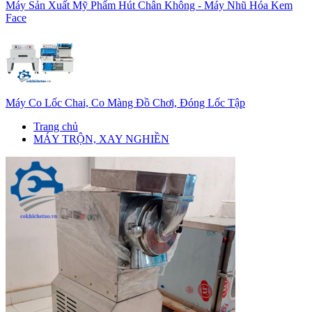
Máy Sản Xuất Mỹ Phẩm Hút Chân Không - Máy Nhũ Hóa Kem
Face
Máy Co Lốc Chai, Co Màng Đồ Chơi, Đóng Lốc Tập
Trang chủ
MÁY TRỘN, XAY NGHIỀN