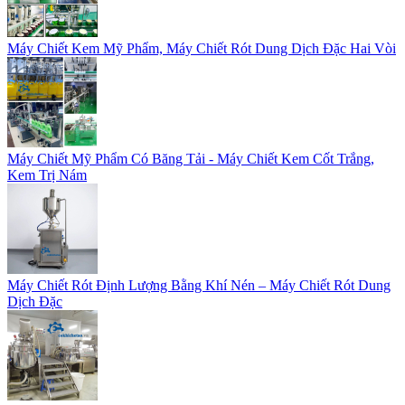
Máy Chiết Kem Mỹ Phẩm, Máy Chiết Rót Dung Dịch Đặc Hai Vòi
Máy Chiết Mỹ Phẩm Có Băng Tải - Máy Chiết Kem Cốt Trắng,
Kem Trị Nám
Máy Chiết Rót Định Lượng Bằng Khí Nén – Máy Chiết Rót Dung
Dịch Đặc