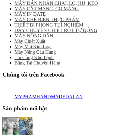
MÁY DÁN NHÃN CHAI, LỌ, HŨ, KEO
MÁY CẮT MÀNG, CO MÀNG
MÁY IN DATE
MÁY CHẾ BIẾN THỰC PHẨM
THIẾT BỊ PHÒNG THÍ NGHIỆM
DÂY CHUYỀN CHIẾT RÓT TỰ ĐỘNG
MÁY NÔNG DÂN
Máy Chiết Xuất
Máy Mài Kim Loại
Máy Nâng Cẩu Hàng
Thi Công Kho Lạnh
Băng Tải Chuyển Hàng
Chúng tôi trên Facebook
MYPHAMHANDMADEDALAN
Sản phẩm nổi bật