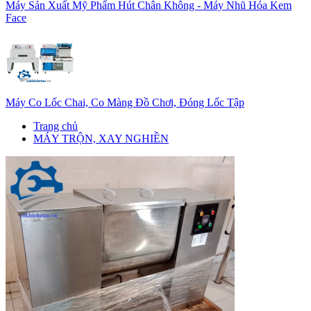
Máy Sản Xuất Mỹ Phẩm Hút Chân Không - Máy Nhũ Hóa Kem
Face
Máy Co Lốc Chai, Co Màng Đồ Chơi, Đóng Lốc Tập
Trang chủ
MÁY TRỘN, XAY NGHIỀN