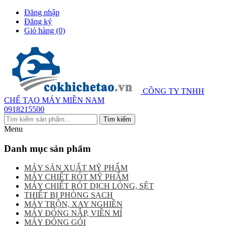
Đăng nhập
Đăng ký
Giỏ hàng
(0)
CÔNG TY TNHH
CHẾ TẠO MÁY MIỀN NAM
0918215500
Menu
Danh mục sản phẩm
MÁY SẢN XUẤT MỸ PHẨM
MÁY CHIẾT RÓT MỸ PHẨM
MÁY CHIẾT RÓT DỊCH LỎNG, SỆT
THIẾT BỊ PHÒNG SẠCH
MÁY TRỘN, XAY NGHIỀN
MÁY ĐÓNG NẮP, VIỀN MÍ
MÁY ĐÓNG GÓI