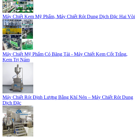
Máy Chiết Kem Mỹ Phẩm, Máy Chiết Rót Dung Dịch Đặc Hai Vòi
Máy Chiết Mỹ Phẩm Có Băng Tải - Máy Chiết Kem Cốt Trắng,
Kem Trị Nám
Máy Chiết Rót Định Lượng Bằng Khí Nén – Máy Chiết Rót Dung
Dịch Đặc