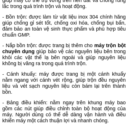
giúp máy có thể trụ vững trên nền đất và chống rung
lắc trong quá trình trộn và hoạt động.
- Bồn trộn: được làm từ vật liệu inox 304 chính hãng
giúp chống gỉ sét tốt, chống oxi hóa, chống bụi bẩn,
đảm bảo an toàn vệ sinh thực phẩm và phù hợp tiêu
chuẩn GMP.
- Nắp bồn trộn: được trang bị thêm cho
máy trộn bột
chuyên dụng
giúp bảo vệ các nguyên liệu bên trong
khỏi các vật thể lạ bên ngoài và giúp nguyên liệu
không bị văng ra trong quá trình trộn.
- Cánh khuấy: máy được trang bị một cánh khuấy
nằm ngang với cánh vét rộng, giúp trộn đều nguyên
liệu và vét sạch nguyên liệu còn bám lại trên thành
bồn.
- Bảng điều khiển: nằm ngay trên khung máy bao
gồm các nút giúp điều chỉnh toàn bộ hoạt động của
máy. Người dùng có thể dễ dàng vận hành và điều
khiển máy một cách thuận lợi và nhanh chóng.