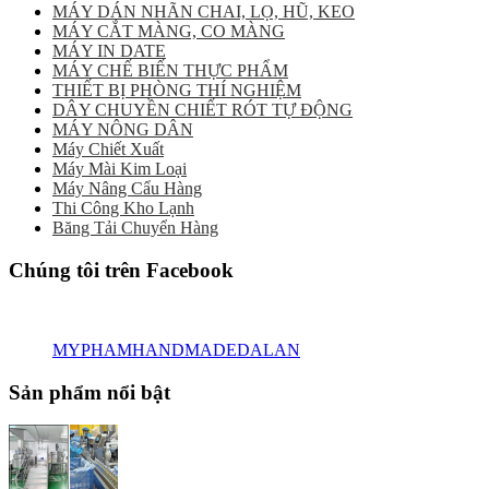
MÁY DÁN NHÃN CHAI, LỌ, HŨ, KEO
MÁY CẮT MÀNG, CO MÀNG
MÁY IN DATE
MÁY CHẾ BIẾN THỰC PHẨM
THIẾT BỊ PHÒNG THÍ NGHIỆM
DÂY CHUYỀN CHIẾT RÓT TỰ ĐỘNG
MÁY NÔNG DÂN
Máy Chiết Xuất
Máy Mài Kim Loại
Máy Nâng Cẩu Hàng
Thi Công Kho Lạnh
Băng Tải Chuyển Hàng
Chúng tôi trên Facebook
MYPHAMHANDMADEDALAN
Sản phẩm nổi bật