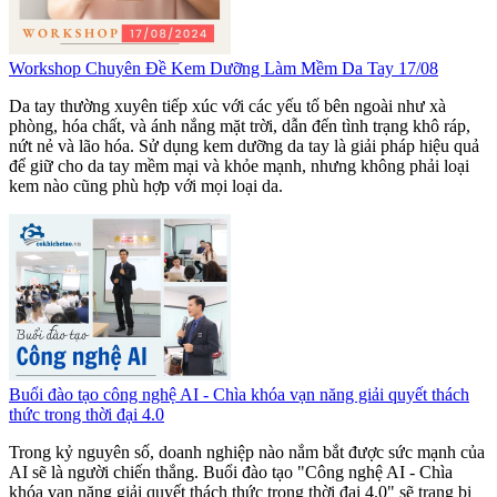
Workshop Chuyên Đề Kem Dưỡng Làm Mềm Da Tay 17/08
Da tay thường xuyên tiếp xúc với các yếu tố bên ngoài như xà
phòng, hóa chất, và ánh nắng mặt trời, dẫn đến tình trạng khô ráp,
nứt nẻ và lão hóa. Sử dụng kem dưỡng da tay là giải pháp hiệu quả
để giữ cho da tay mềm mại và khỏe mạnh, nhưng không phải loại
kem nào cũng phù hợp với mọi loại da.
Buổi đào tạo công nghệ AI - Chìa khóa vạn năng giải quyết thách
thức trong thời đại 4.0
Trong kỷ nguyên số, doanh nghiệp nào nắm bắt được sức mạnh của
AI sẽ là người chiến thắng. Buổi đào tạo "Công nghệ AI - Chìa
khóa vạn năng giải quyết thách thức trong thời đại 4.0" sẽ trang bị