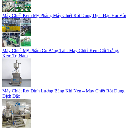
Máy Chiết Kem Mỹ Phẩm, Máy Chiết Rót Dung Dịch Đặc Hai Vòi
Máy Chiết Mỹ Phẩm Có Băng Tải - Máy Chiết Kem Cốt Trắng,
Kem Trị Nám
Máy Chiết Rót Định Lượng Bằng Khí Nén – Máy Chiết Rót Dung
Dịch Đặc