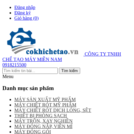
Đăng nhập
Đăng ký
Giỏ hàng
(0)
CÔNG TY TNHH
CHẾ TẠO MÁY MIỀN NAM
0918215500
Menu
Danh mục sản phẩm
MÁY SẢN XUẤT MỸ PHẨM
MÁY CHIẾT RÓT MỸ PHẨM
MÁY CHIẾT RÓT DỊCH LỎNG, SỆT
THIẾT BỊ PHÒNG SẠCH
MÁY TRỘN, XAY NGHIỀN
MÁY ĐÓNG NẮP, VIỀN MÍ
MÁY ĐÓNG GÓI