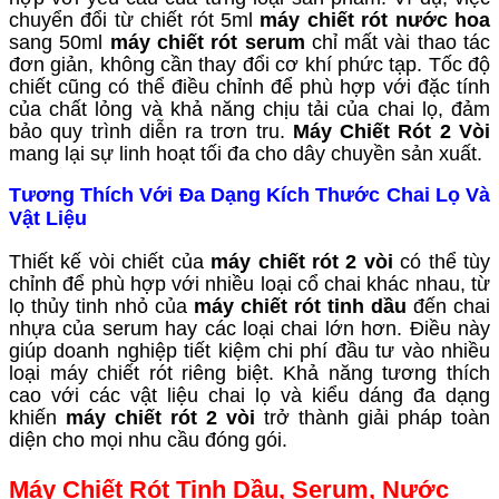
chuyển đổi từ chiết rót 5ml
máy chiết rót nước hoa
sang 50ml
máy chiết rót serum
chỉ mất vài thao tác
đơn giản, không cần thay đổi cơ khí phức tạp. Tốc độ
chiết cũng có thể điều chỉnh để phù hợp với đặc tính
của chất lỏng và khả năng chịu tải của chai lọ, đảm
bảo quy trình diễn ra trơn tru.
Máy Chiết Rót 2 Vòi
mang lại sự linh hoạt tối đa cho dây chuyền sản xuất.
Tương Thích Với Đa Dạng Kích Thước Chai Lọ Và
Vật Liệu
Thiết kế vòi chiết của
máy chiết rót 2 vòi
có thể tùy
chỉnh để phù hợp với nhiều loại cổ chai khác nhau, từ
lọ thủy tinh nhỏ của
máy chiết rót tinh dầu
đến chai
nhựa của serum hay các loại chai lớn hơn. Điều này
giúp doanh nghiệp tiết kiệm chi phí đầu tư vào nhiều
loại máy chiết rót riêng biệt. Khả năng tương thích
cao với các vật liệu chai lọ và kiểu dáng đa dạng
khiến
máy chiết rót 2 vòi
trở thành giải pháp toàn
diện cho mọi nhu cầu đóng gói.
Máy Chiết Rót Tinh Dầu, Serum, Nước