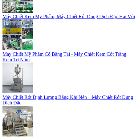
Máy Chiết Kem Mỹ Phẩm, Máy Chiết Rót Dung Dịch Đặc Hai Vòi
Máy Chiết Mỹ Phẩm Có Băng Tải - Máy Chiết Kem Cốt Trắng,
Kem Trị Nám
Máy Chiết Rót Định Lượng Bằng Khí Nén – Máy Chiết Rót Dung
Dịch Đặc