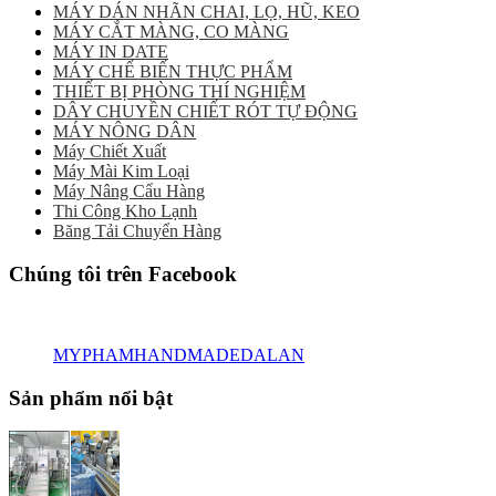
MÁY DÁN NHÃN CHAI, LỌ, HŨ, KEO
MÁY CẮT MÀNG, CO MÀNG
MÁY IN DATE
MÁY CHẾ BIẾN THỰC PHẨM
THIẾT BỊ PHÒNG THÍ NGHIỆM
DÂY CHUYỀN CHIẾT RÓT TỰ ĐỘNG
MÁY NÔNG DÂN
Máy Chiết Xuất
Máy Mài Kim Loại
Máy Nâng Cẩu Hàng
Thi Công Kho Lạnh
Băng Tải Chuyển Hàng
Chúng tôi trên Facebook
MYPHAMHANDMADEDALAN
Sản phẩm nổi bật