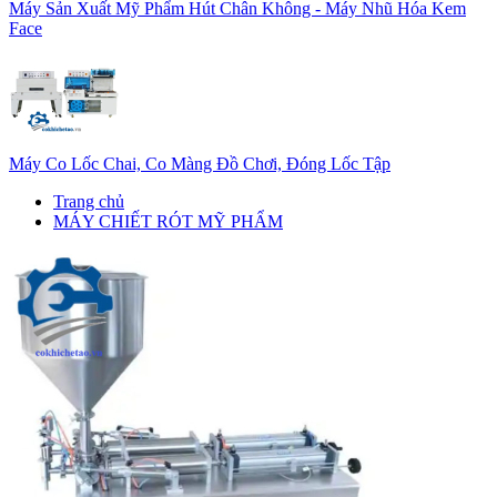
Máy Sản Xuất Mỹ Phẩm Hút Chân Không - Máy Nhũ Hóa Kem
Face
Máy Co Lốc Chai, Co Màng Đồ Chơi, Đóng Lốc Tập
Trang chủ
MÁY CHIẾT RÓT MỸ PHẨM