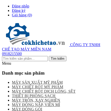
Đăng nhập
Đăng ký
Giỏ hàng
(0)
CÔNG TY TNHH
CHẾ TẠO MÁY MIỀN NAM
0918215500
Menu
Danh mục sản phẩm
MÁY SẢN XUẤT MỸ PHẨM
MÁY CHIẾT RÓT MỸ PHẨM
MÁY CHIẾT RÓT DỊCH LỎNG, SỆT
THIẾT BỊ PHÒNG SẠCH
MÁY TRỘN, XAY NGHIỀN
MÁY ĐÓNG NẮP, VIỀN MÍ
MÁY ĐÓNG GÓI