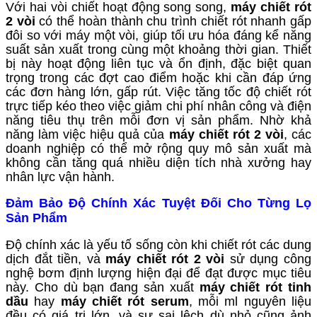
Với hai vòi chiết hoạt động song song,
máy chiết rót
2 vòi
có thể hoàn thành chu trình chiết rót nhanh gấp
đôi so với máy một vòi, giúp tối ưu hóa đáng kể năng
suất sản xuất trong cùng một khoảng thời gian. Thiết
bị này hoạt động liên tục và ổn định, đặc biệt quan
trọng trong các đợt cao điểm hoặc khi cần đáp ứng
các đơn hàng lớn, gấp rút. Việc tăng tốc độ chiết rót
trực tiếp kéo theo việc giảm chi phí nhân công và điện
năng tiêu thụ trên mỗi đơn vị sản phẩm. Nhờ khả
năng làm việc hiệu quả của
máy chiết rót 2 vòi
, các
doanh nghiệp có thể mở rộng quy mô sản xuất mà
không cần tăng quá nhiều diện tích nhà xưởng hay
nhân lực vận hành.
Đảm Bảo Độ Chính Xác Tuyệt Đối Cho Từng Lọ
Sản Phẩm
Độ chính xác là yếu tố sống còn khi chiết rót các dung
dịch đắt tiền, và
máy chiết rót 2 vòi
sử dụng công
nghệ bơm định lượng hiện đại để đạt được mục tiêu
này. Cho dù bạn đang sản xuất
máy chiết rót tinh
dầu
hay
máy chiết rót serum
, mỗi ml nguyên liệu
đều có giá trị lớn, và sự sai lệch dù nhỏ cũng ảnh