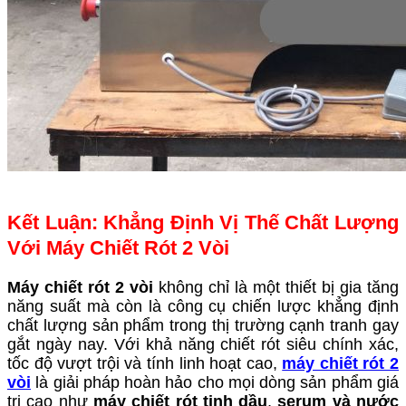
Kết Luận: Khẳng Định Vị Thế Chất Lượng
Với Máy Chiết Rót 2 Vòi
Máy chiết rót 2 vòi
không chỉ là một thiết bị gia tăng
năng suất mà còn là công cụ chiến lược khẳng định
chất lượng sản phẩm trong thị trường cạnh tranh gay
gắt ngày nay. Với khả năng chiết rót siêu chính xác,
tốc độ vượt trội và tính linh hoạt cao,
máy chiết rót 2
vòi
là giải pháp hoàn hảo cho mọi dòng sản phẩm giá
trị cao như
máy chiết rót tinh dầu
,
serum
và
nước