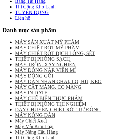
Băng Tải Hàng
Thi Công Kho Lạnh
TUYỂN DỤNG
Liên hệ
Danh mục sản phẩm
MÁY SẢN XUẤT MỸ PHẨM
MÁY CHIẾT RÓT MỸ PHẨM
MÁY CHIẾT RÓT DỊCH LỎNG, SỆT
THIẾT BỊ PHÒNG SẠCH
MÁY TRỘN, XAY NGHIỀN
MÁY ĐÓNG NẮP, VIỀN MÍ
MÁY ĐÓNG GÓI
MÁY DÁN NHÃN CHAI, LỌ, HŨ, KEO
MÁY CẮT MÀNG, CO MÀNG
MÁY IN DATE
MÁY CHẾ BIẾN THỰC PHẨM
THIẾT BỊ PHÒNG THÍ NGHIỆM
DÂY CHUYỀN CHIẾT RÓT TỰ ĐỘNG
MÁY NÔNG DÂN
Máy Chiết Xuất
Máy Mài Kim Loại
Máy Nâng Cẩu Hàng
Thi Công Kho Lạnh