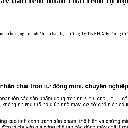
áy dán tem nhãn chai tròn tự độ
sản phẩm dạng tròn như lon, chai, lọ, ... Công Ty TNHH Xây Dựng C
nhãn chai tròn tự động mini, chuyên nghiệ
n lên các sản phẩm dạng tròn như lon, chai, lọ, ... có t
ực, không những thế nó giúp nhà máy, cơ sở chế biến có
âng cao tính cạnh tranh sản phẩm, thể hiện và chứng m
n vị chuyên gia công chế tạo các dòng máy chất lượng