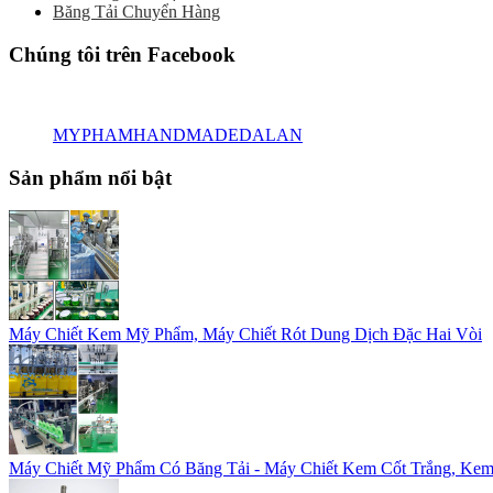
Băng Tải Chuyển Hàng
Chúng tôi trên Facebook
MYPHAMHANDMADEDALAN
Sản phẩm nổi bật
Máy Chiết Kem Mỹ Phẩm, Máy Chiết Rót Dung Dịch Đặc Hai Vòi
Máy Chiết Mỹ Phẩm Có Băng Tải - Máy Chiết Kem Cốt Trắng, Kem