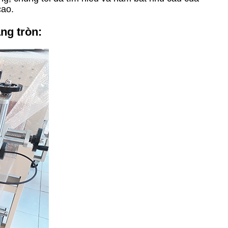
cao.
ng tròn: