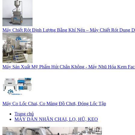
Máy Chiết Rót Định Lượng Bằng Khí Nén – Máy Chiết Rót Dung D
Máy Sản Xuất Mỹ Phẩm Hút Chân Không - Máy Nhũ Hóa Kem Fac
Máy Co Lốc Chai, Co Màng Đồ Chơi, Đóng Lốc Tập
Trang chủ
MÁY DÁN NHÃN CHAI, LỌ, HŨ, KEO