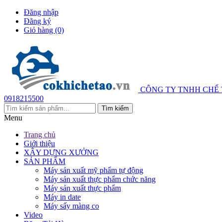
Đăng nhập
Đăng ký
Giỏ hàng
(0)
CÔNG TY TNHH CHẾ
0918215500
Menu
Trang chủ
Giới thiệu
XÂY DỰNG XƯỞNG
SẢN PHẨM
Máy sản xuất mỹ phẩm tự động
Máy sản xuất thực phẩm chức năng
Máy sản xuất thực phẩm
Máy in date
Máy sấy màng co
Video