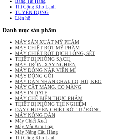
Băng Tải Hàng
Thi Công Kho Lạnh
TUYỂN DỤNG
Liên hệ
Danh mục sản phẩm
MÁY SẢN XUẤT MỸ PHẨM
MÁY CHIẾT RÓT MỸ PHẨM
MÁY CHIẾT RÓT DỊCH LỎNG, SỆT
THIẾT BỊ PHÒNG SẠCH
MÁY TRỘN, XAY NGHIỀN
MÁY ĐÓNG NẮP, VIỀN MÍ
MÁY ĐÓNG GÓI
MÁY DÁN NHÃN CHAI, LỌ, HŨ, KEO
MÁY CẮT MÀNG, CO MÀNG
MÁY IN DATE
MÁY CHẾ BIẾN THỰC PHẨM
THIẾT BỊ PHÒNG THÍ NGHIỆM
DÂY CHUYỀN CHIẾT RÓT TỰ ĐỘNG
MÁY NÔNG DÂN
Máy Chiết Xuất
Máy Mài Kim Loại
Máy Nâng Cẩu Hàng
Thi Công Kho Lạnh