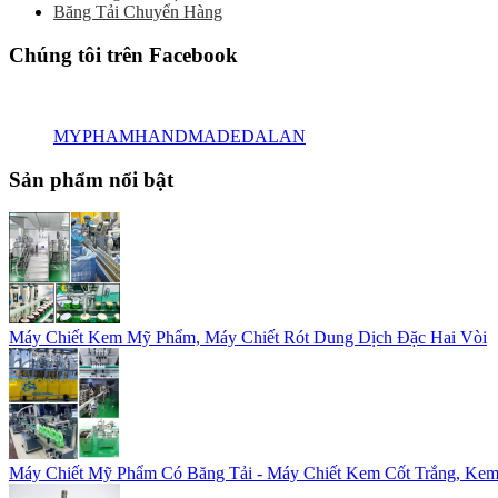
Băng Tải Chuyển Hàng
Chúng tôi trên Facebook
MYPHAMHANDMADEDALAN
Sản phẩm nổi bật
Máy Chiết Kem Mỹ Phẩm, Máy Chiết Rót Dung Dịch Đặc Hai Vòi
Máy Chiết Mỹ Phẩm Có Băng Tải - Máy Chiết Kem Cốt Trắng, Kem