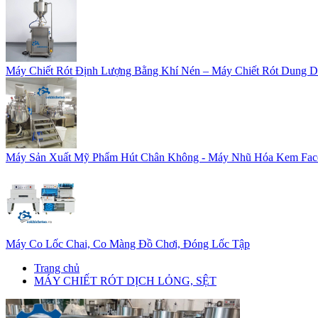
Máy Chiết Rót Định Lượng Bằng Khí Nén – Máy Chiết Rót Dung D
Máy Sản Xuất Mỹ Phẩm Hút Chân Không - Máy Nhũ Hóa Kem Fac
Máy Co Lốc Chai, Co Màng Đồ Chơi, Đóng Lốc Tập
Trang chủ
MÁY CHIẾT RÓT DỊCH LỎNG, SỆT