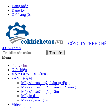
Đăng nhập
Đăng ký
Giỏ hàng
(0)
CÔNG TY TNHH CHẾ
0918215500
Menu
Trang chủ
Giới thiệu
XÂY DỰNG XƯỞNG
SẢN PHẨM
Máy sản xuất mỹ phẩm tự động
Máy sản xuất thực phẩm chức năng
Máy sản xuất thực phẩm
Máy in date
Máy sấy màng co
Video