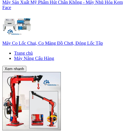
Máy Sản Xuất Mỹ Phẩm Hút Chân Không - Máy Nhũ Hóa Kem
Face
Máy Co Lốc Chai, Co Màng Đồ Chơi, Đóng Lốc Tập
Trang chủ
Máy Nâng Cẩu Hàng
Xem nhanh