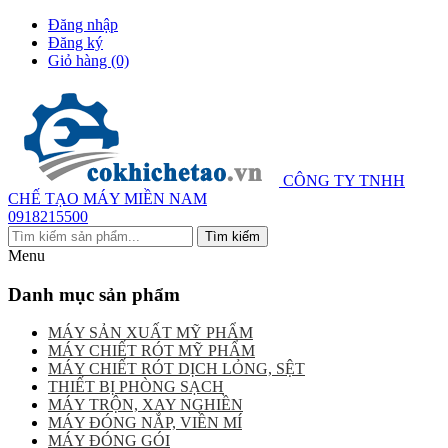
Đăng nhập
Đăng ký
Giỏ hàng
(0)
CÔNG TY TNHH
CHẾ TẠO MÁY MIỀN NAM
0918215500
Menu
Danh mục sản phẩm
MÁY SẢN XUẤT MỸ PHẨM
MÁY CHIẾT RÓT MỸ PHẨM
MÁY CHIẾT RÓT DỊCH LỎNG, SỆT
THIẾT BỊ PHÒNG SẠCH
MÁY TRỘN, XAY NGHIỀN
MÁY ĐÓNG NẮP, VIỀN MÍ
MÁY ĐÓNG GÓI