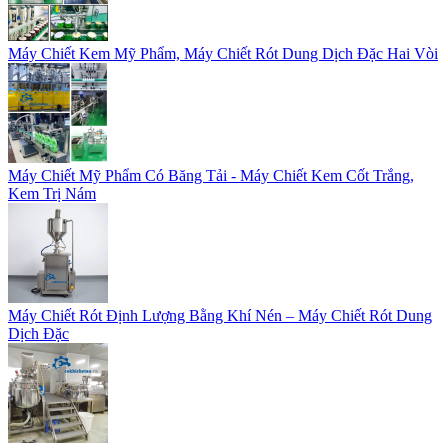
Máy Chiết Kem Mỹ Phẩm, Máy Chiết Rót Dung Dịch Đặc Hai Vòi
Máy Chiết Mỹ Phẩm Có Băng Tải - Máy Chiết Kem Cốt Trắng,
Kem Trị Nám
Máy Chiết Rót Định Lượng Bằng Khí Nén – Máy Chiết Rót Dung
Dịch Đặc