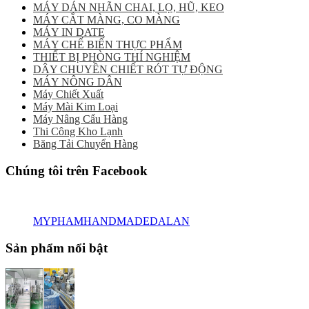
MÁY DÁN NHÃN CHAI, LỌ, HŨ, KEO
MÁY CẮT MÀNG, CO MÀNG
MÁY IN DATE
MÁY CHẾ BIẾN THỰC PHẨM
THIẾT BỊ PHÒNG THÍ NGHIỆM
DÂY CHUYỀN CHIẾT RÓT TỰ ĐỘNG
MÁY NÔNG DÂN
Máy Chiết Xuất
Máy Mài Kim Loại
Máy Nâng Cẩu Hàng
Thi Công Kho Lạnh
Băng Tải Chuyển Hàng
Chúng tôi trên Facebook
MYPHAMHANDMADEDALAN
Sản phẩm nổi bật