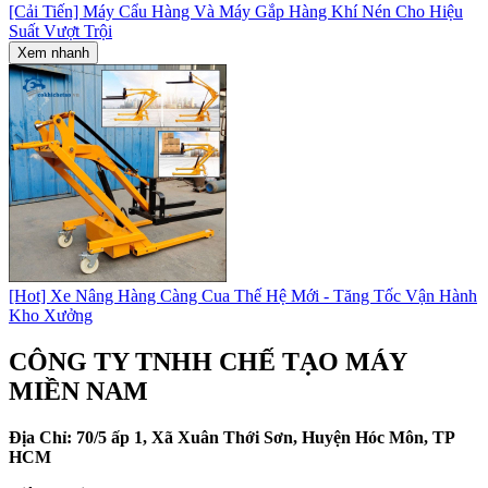
[Cải Tiến] Máy Cẩu Hàng Và Máy Gắp Hàng Khí Nén Cho Hiệu
Suất Vượt Trội
Xem nhanh
[Hot] Xe Nâng Hàng Càng Cua Thế Hệ Mới - Tăng Tốc Vận Hành
Kho Xưởng
CÔNG TY TNHH CHẾ TẠO MÁY
MIỀN NAM
Địa Chỉ: 70/5 ấp 1, Xã Xuân Thới Sơn, Huyện Hóc Môn, TP
HCM