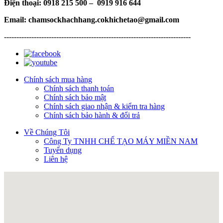
Điện thoại: 0918 215 500 – 0919 916 644
Email: chamsockhachhang.cokhichetao@gmail.com
---------------------------------------------------------------------------
Chính sách mua hàng
Chính sách thanh toán
Chính sách bảo mật
Chính sách giao nhận & kiểm tra hàng
Chính sách bảo hành & đổi trả
Về Chúng Tôi
Công Ty TNHH CHẾ TẠO MÁY MIỀN NAM
Tuyển dụng
Liên hệ